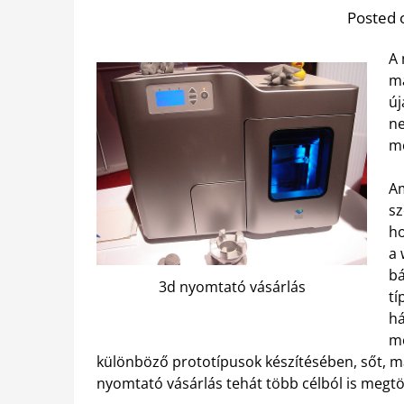
Posted 
A 
má
új
ne
mo
Am
sz
ho
a 
bá
3d nyomtató vásárlás
tí
há
mo
különböző prototípusok készítésében, sőt, má
nyomtató vásárlás tehát több célból is megtö