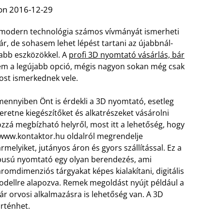
on 2016-12-29
modern technológia számos vívmányát ismerheti
r, de sohasem lehet lépést tartani az újabbnál-
abb eszközökkel. A
profi 3D nyomtató vásárlás, bár
m a legújabb opció, mégis nagyon sokan még csak
st ismerkednek vele.
ennyiben Önt is érdekli a 3D nyomtató, esetleg
eretne kiegészítőket és alkatrészeket vásárolni
zzá megbízható helyről, most itt a lehetőség, hogy
www.kontaktor.hu oldalról megrendelje
rmelyiket, jutányos áron és gyors szállítással.
Ez a
pusú nyomtató egy olyan berendezés, ami
romdimenziós tárgyakat képes kialakítani, digitális
dellre alapozva. Remek megoldást nyújt például a
r orvosi alkalmazásra is lehetőség van. A 3D
rténhet.