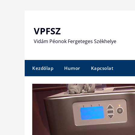
Skip
to
content
VPFSZ
Vidám Péonok Fergeteges Székhelye
Kezdőlap
Humor
Kapcsolat