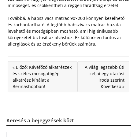
minőségét, és csökkentheti a reggeli fáradtság érzetét.
Továbbá, a habszivacs matrac 90×200 könnyen kezelhető
és karbantartható. A legtöbb habszivacs matrac huzata
levehető és mosógépben mosható, ami higiénikusabb
környezetet biztosít az alváshoz. Ez különösen fontos az
allergiások és az érzékeny bőrűek számára.
« Előző: Kávéfőző alkatrészek
A világ legszebb úti
és széles mosogatógép
céljai egy utazási
alkatrész kínálat a
iroda szerint
Berinashopban!
:Következő »
Keresés a bejegyzések közt
KERESÉS: