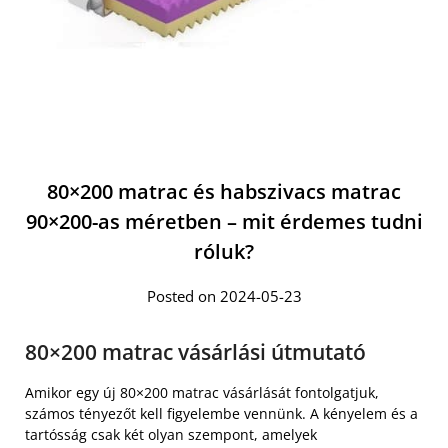
80×200 matrac és habszivacs matrac
90×200-as méretben – mit érdemes tudni
róluk?
Posted on 2024-05-23
80×200 matrac vásárlási útmutató
Amikor egy új 80×200 matrac vásárlását fontolgatjuk,
számos tényezőt kell figyelembe vennünk. A kényelem és a
tartósság csak két olyan szempont, amelyek