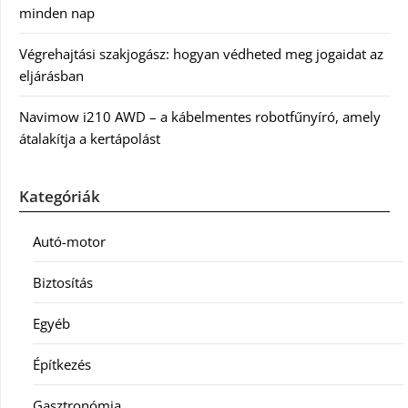
minden nap
Végrehajtási szakjogász: hogyan védheted meg jogaidat az
eljárásban
Navimow i210 AWD – a kábelmentes robotfűnyíró, amely
átalakítja a kertápolást
Kategóriák
Autó-motor
Biztosítás
Egyéb
Építkezés
Gasztronómia