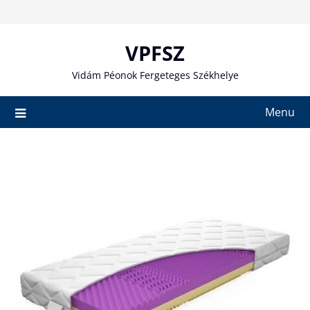
Skip
to
content
VPFSZ
Vidám Péonok Fergeteges Székhelye
Menu