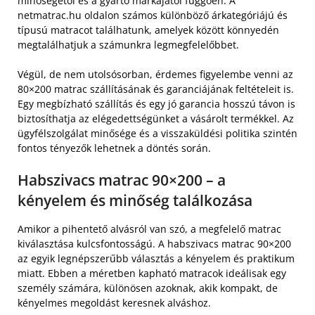
minőségétől és a gyártó márkájától függően. A
netmatrac.hu oldalon számos különböző árkategóriájú és
típusú matracot találhatunk, amelyek között könnyedén
megtalálhatjuk a számunkra legmegfelelőbbet.
Végül, de nem utolsósorban, érdemes figyelembe venni az
80×200 matrac szállításának és garanciájának feltételeit is.
Egy megbízható szállítás és egy jó garancia hosszú távon is
biztosíthatja az elégedettségünket a vásárolt termékkel. Az
ügyfélszolgálat minősége és a visszaküldési politika szintén
fontos tényezők lehetnek a döntés során.
Habszivacs matrac 90×200 – a
kényelem és minőség találkozása
Amikor a pihentető alvásról van szó, a megfelelő matrac
kiválasztása kulcsfontosságú. A habszivacs matrac 90×200
az egyik legnépszerűbb választás a kényelem és praktikum
miatt. Ebben a méretben kapható matracok ideálisak egy
személy számára, különösen azoknak, akik kompakt, de
kényelmes megoldást keresnek alváshoz.