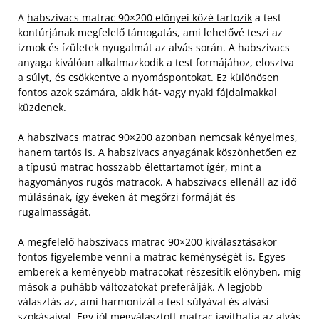
A
habszivacs matrac 90×200 előnyei közé tartozik
a test
kontúrjának megfelelő támogatás, ami lehetővé teszi az
izmok és ízületek nyugalmát az alvás során. A habszivacs
anyaga kiválóan alkalmazkodik a test formájához, elosztva
a súlyt, és csökkentve a nyomáspontokat. Ez különösen
fontos azok számára, akik hát- vagy nyaki fájdalmakkal
küzdenek.
A habszivacs matrac 90×200 azonban nemcsak kényelmes,
hanem tartós is. A habszivacs anyagának köszönhetően ez
a típusú matrac hosszabb élettartamot ígér, mint a
hagyományos rugós matracok. A habszivacs ellenáll az idő
múlásának, így éveken át megőrzi formáját és
rugalmasságát.
A megfelelő habszivacs matrac 90×200 kiválasztásakor
fontos figyelembe venni a matrac keménységét is. Egyes
emberek a keményebb matracokat részesítik előnyben, míg
mások a puhább változatokat preferálják. A legjobb
választás az, ami harmonizál a test súlyával és alvási
szokásaival. Egy jól megválasztott matrac javíthatja az alvás