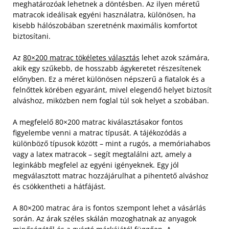
meghatározóak lehetnek a döntésben. Az ilyen méretű
matracok ideálisak egyéni használatra, különösen, ha
kisebb hálószobában szeretnénk maximális komfortot
biztosítani.
Az
80×200 matrac tökéletes választás
lehet azok számára,
akik egy szűkebb, de hosszabb ágykeretet részesítenek
előnyben. Ez a méret különösen népszerű a fiatalok és a
felnőttek körében egyaránt, mivel elegendő helyet biztosít
alváshoz, miközben nem foglal túl sok helyet a szobában.
A megfelelő 80×200 matrac kiválasztásakor fontos
figyelembe venni a matrac típusát. A tájékozódás a
különböző típusok között – mint a rugós, a memóriahabos
vagy a latex matracok – segít megtalálni azt, amely a
leginkább megfelel az egyéni igényeknek. Egy jól
megválasztott matrac hozzájárulhat a pihentető alváshoz
és csökkentheti a hátfájást.
A 80×200 matrac ára is fontos szempont lehet a vásárlás
során. Az árak széles skálán mozoghatnak az anyagok