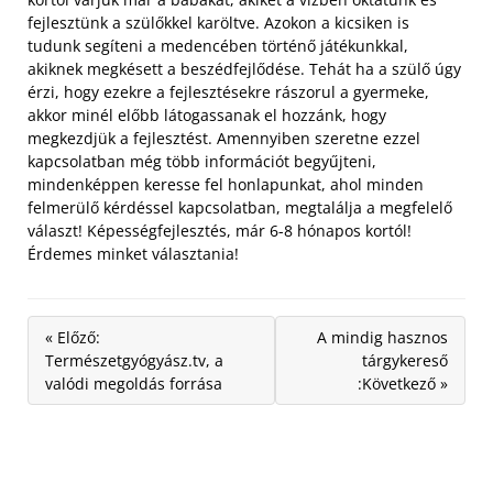
fejlesztünk a szülőkkel karöltve. Azokon a kicsiken is
tudunk segíteni a medencében történő játékunkkal,
akiknek megkésett a beszédfejlődése.
Tehát ha a szülő úgy
érzi, hogy ezekre a fejlesztésekre rászorul a gyermeke,
akkor minél előbb látogassanak el hozzánk, hogy
megkezdjük a fejlesztést. Amennyiben szeretne ezzel
kapcsolatban még több információt begyűjteni,
mindenképpen keresse fel honlapunkat, ahol minden
felmerülő kérdéssel kapcsolatban, megtalálja a megfelelő
választ! Képességfejlesztés, már 6-8 hónapos kortól!
Érdemes minket választania!
« Előző:
A mindig hasznos
Természetgyógyász.tv, a
tárgykereső
valódi megoldás forrása
:Következő »