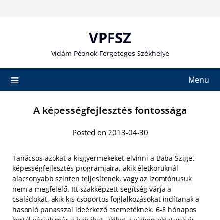
Skip
to
content
VPFSZ
Vidám Péonok Fergeteges Székhelye
Menu
A képességfejlesztés fontossága
Posted on 2013-04-30
Tanácsos azokat a kisgyermekeket elvinni a Baba Sziget
képességfejlesztés programjaira, akik életkoruknál
alacsonyabb szinten teljesítenek, vagy az izomtónusuk
nem a megfelelő. Itt szakképzett segítség várja a
családokat, akik kis csoportos foglalkozásokat indítanak a
hasonló panasszal ideérkező csemetéknek. 6-8 hónapos
kortól várjuk már a babákat, akiket a vízben oktatunk és