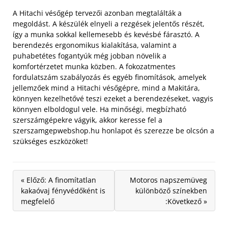
A Hitachi vésőgép tervezői azonban megtalálták a
megoldást. A készülék elnyeli a rezgések jelentős részét,
így a munka sokkal kellemesebb és kevésbé fárasztó. A
berendezés ergonomikus kialakítása, valamint a
puhabetétes fogantyúk még jobban növelik a
komfortérzetet munka közben. A fokozatmentes
fordulatszám szabályozás és egyéb finomítások, amelyek
jellemzőek mind a Hitachi vésőgépre, mind a Makitára,
könnyen kezelhetővé teszi ezeket a berendezéseket, vagyis
könnyen elboldogul vele. Ha minőségi, megbízható
szerszámgépekre vágyik, akkor keresse fel a
szerszamgepwebshop.hu honlapot és szerezze be olcsón a
szükséges eszközöket!
« Előző: A finomítatlan
Motoros napszemüveg
kakaóvaj fényvédőként is
különböző színekben
megfelelő
:Következő »