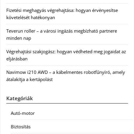
Fizetési meghagyás végrehajtása: hogyan érvényesítse
követelését hatékonyan
Teverun roller – a városi ingázás megbízható partnere
minden nap
Végrehajtási szakjogász: hogyan védheted meg jogaidat az
eljárásban
Navimow i210 AWD – a kábelmentes robotfűnyíró, amely
átalakítja a kertápolást
Kategóriák
Autó-motor
Biztosítás