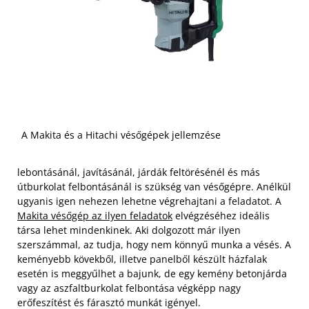
A Makita és a Hitachi vésőgépek jellemzése
lebontásánál, javításánál, járdák feltörésénél és más
útburkolat felbontásánál is szükség van vésőgépre. Anélkül
ugyanis igen nehezen lehetne végrehajtani a feladatot. A
Makita vésőgép az ilyen feladatok
elvégzéséhez ideális
társa lehet mindenkinek. Aki dolgozott már ilyen
szerszámmal, az tudja, hogy nem könnyű munka a vésés. A
keményebb kövekből, illetve panelből készült házfalak
esetén is meggyűlhet a bajunk, de egy kemény betonjárda
vagy az aszfaltburkolat felbontása végképp nagy
erőfeszítést és fárasztó munkát igényel.