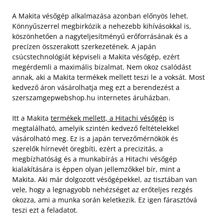
A Makita vésőgép alkalmazása azonban előnyös lehet.
Könnyűszerrel megbirkózik a nehezebb kihívásokkal is,
köszönhetően a nagyteljesítményű erőforrásának és a
precízen összerakott szerkezetének. A japán
csúcstechnológiát képviseli a Makita vésőgép, ezért
megérdemli a maximális bizalmat. Nem okoz csalódást
annak, aki a Makita termékek mellett teszi le a voksát. Most
kedvező áron vásárolhatja meg ezt a berendezést a
szerszamgepwebshop.hu internetes áruházban.
Itt a Makita
termékek mellett, a Hitachi vésőgép
is
megtalálható, amelyik szintén kedvező feltételekkel
vásárolható meg. Ez is a japán tervezőmérnökök és
szerelők hírnevét öregbíti, ezért a precizitás, a
megbízhatóság és a munkabírás a Hitachi vésőgép
kialakítására is éppen olyan jellemzőkkel bír, mint a
Makita. Aki már dolgozott vésőgépekkel, az tisztában van
vele, hogy a legnagyobb nehézséget az erőteljes rezgés
okozza, ami a munka során keletkezik. Ez igen fárasztóvá
teszi ezt a feladatot.