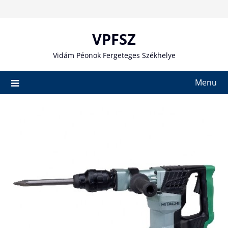
Skip
to
content
VPFSZ
Vidám Péonok Fergeteges Székhelye
Menu