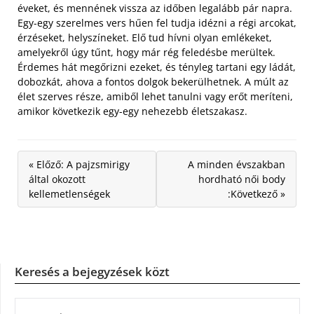
éveket, és mennének vissza az időben legalább pár napra.
Egy-egy szerelmes vers hűen fel tudja idézni a régi arcokat,
érzéseket, helyszíneket. Elő tud hívni olyan emlékeket,
amelyekről úgy tűnt, hogy már rég feledésbe merültek.
Érdemes hát megőrizni ezeket, és tényleg tartani egy ládát,
dobozkát, ahova a fontos dolgok bekerülhetnek. A múlt az
élet szerves része, amiből lehet tanulni vagy erőt meríteni,
amikor következik egy-egy nehezebb életszakasz.
« Előző: A pajzsmirigy
A minden évszakban
által okozott
hordható női body
kellemetlenségek
:Következő »
Keresés a bejegyzések közt
KERESÉS: