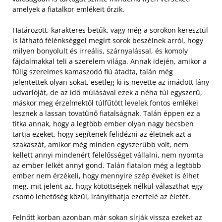
amelyek a fiatalkor emlékeit őrzik.
Határozott, karakteres betűk, vagy még a sorokon keresztül
is látható félénkséggel megírt sorok beszélnek arról, hogy
milyen bonyolult és irreális, szárnyalással, és komoly
fájdalmakkal teli a szerelem világa. Annak idején, amikor a
fülig szerelmes kamaszodó fiú átadta, talán még
jelentettek olyan sokat, esetleg ki is nevette az imádott lány
udvarlóját, de az idő múlásával ezek a néha túl egyszerű,
máskor meg érzelmektől túlfűtött levelek fontos emlékei
lesznek a lassan tovatűnő fiatalságnak.
Talán éppen ez a
titka annak, hogy a legtöbb ember olyan nagy becsben
tartja ezeket, hogy segítenek felidézni az életnek azt a
szakaszát, amikor még minden egyszerűbb volt, nem
kellett annyi mindenért felelősséget vállalni, nem nyomta
az ember lelkét annyi gond. Talán fiatalon még a legtöbb
ember nem érzékeli, hogy mennyire szép éveket is élhet
meg, mit jelent az, hogy kötöttségek nélkül választhat egy
csomó lehetőség közül, irányíthatja ezerfelé az életét.
Felnőtt korban azonban már sokan sírják vissza ezeket az