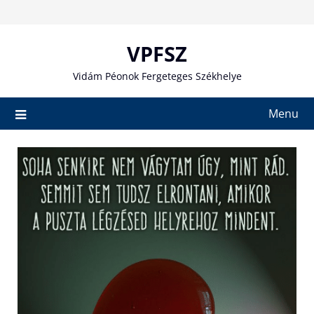
Skip
to
content
VPFSZ
Vidám Péonok Fergeteges Székhelye
Menu