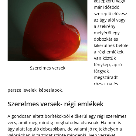
középkorú vagy
már idősödő
szereplő elővesz
az ágy alól vagy
a szekrény
mélyéről egy
dobozkát és
kikerülnek belőle
a régi emlékek.
Van köztük
fénykép, apró
Szerelmes versek
tárgyak,
megszáradt
rózsa, na és
persze levelek, képeslapok.
Szerelmes versek- régi emlékek
A gondosan eltett borítékokból előkerül egy régi szerelmes
vers, amit még mindig meghatódva olvasnak. Ha nem is
ágy alatt lapuló dobozokban, de valami jó rejtekhelyen a
valóságban is tartogat szinte mindenki ilyen verseket,