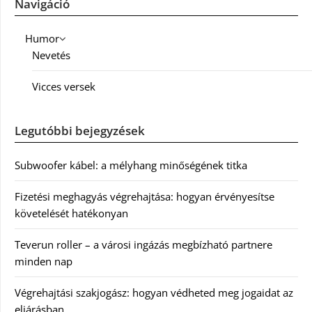
Navigáció
Humor
Nevetés
Vicces versek
Legutóbbi bejegyzések
Subwoofer kábel: a mélyhang minőségének titka
Fizetési meghagyás végrehajtása: hogyan érvényesítse
követelését hatékonyan
Teverun roller – a városi ingázás megbízható partnere
minden nap
Végrehajtási szakjogász: hogyan védheted meg jogaidat az
eljárásban