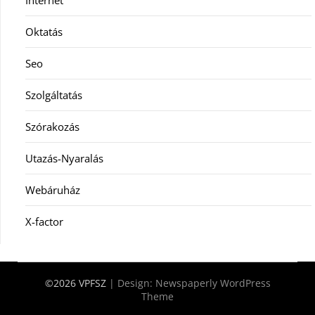
Internet
Oktatás
Seo
Szolgáltatás
Szórakozás
Utazás-Nyaralás
Webáruház
X-factor
©2026 VPFSZ
| Design:
Newspaperly WordPress
Theme