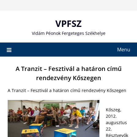
Skip
to
content
VPFSZ
Vidám Péonok Fergeteges Székhelye
Menu
A Tranzit – Fesztivál a határon című
rendezvény Kőszegen
A Tranzit – Fesztivál a határon című rendezvény Kőszegen
Kőszeg,
2012.
augusztus
22.
Résztvevők