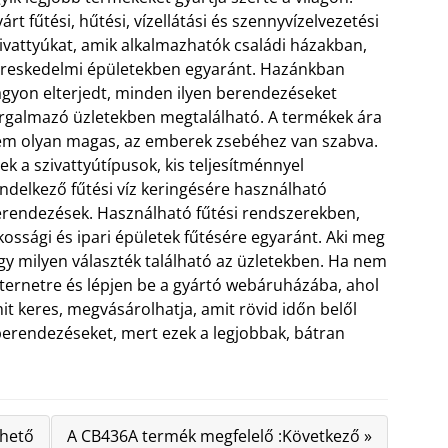
árt fűtési, hűtési, vízellátási és szennyvízelvezetési
ivattyúkat, amik alkalmazhatók családi házakban,
reskedelmi épületekben egyaránt. Hazánkban
gyon elterjedt, minden ilyen berendezéseket
rgalmazó üzletekben megtalálható. A termékek ára
m olyan magas, az emberek zsebéhez van szabva.
ek a szivattyútípusok, kis teljesítménnyel
ndelkező fűtési víz keringésére használható
rendezések. Használható fűtési rendszerekben,
kossági és ipari épületek fűtésére egyaránt. Aki meg
ogy milyen választék található az üzletekben. Ha nem
 internetre és lépjen be a gyártó webáruházába, ahol
t keres, megvásárolhatja, amit rövid időn belől
 berendezéseket, mert ezek a legjobbak, bátran
zhető
A CB436A termék megfelelő :Következő »