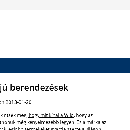
jú berendezések
on 2013-01-20
kintsék meg,
hogy mit kínál a Wilo
, hogy az
thonuk még kényelmesebb legyen. Ez a márka az
yik legjobb termékeket gyártja szerte a világon.