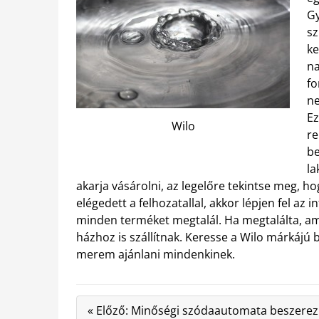
Gy
sz
ke
na
fo
ne
Ez
Wilo
re
be
la
akarja vásárolni, az legelőre tekintse meg, h
elégedett a felhozatallal, akkor lépjen fel az
minden terméket megtalál. Ha megtalálta, ami
házhoz is szállítnak. Keresse a Wilo márkájú
merem ajánlani mindenkinek.
« Előző: Minőségi szódaautomata beszere