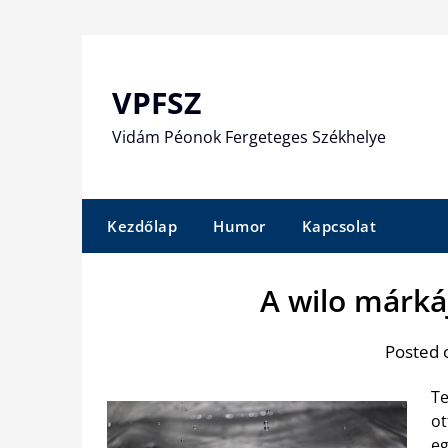
Skip
to
content
VPFSZ
Vidám Péonok Fergeteges Székhelye
Kezdőlap
Humor
Kapcsolat
A wilo márká
Posted 
Te
ot
eg