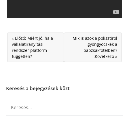
« Előző: Miért jó, ha a
Mik is azok a polisztirol
vállalatirányítási
gyöngyöcskék a
rendszer platform
babzsákfotelben?
független?
:Következő »
Keresés a bejegyzések közt
KERESÉS: