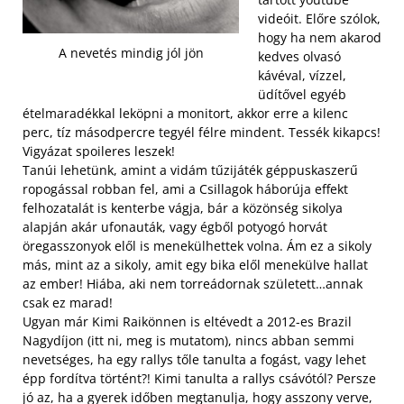
videóit. Előre szólok,
hogy ha nem akarod
A nevetés mindig jól jön
kedves olvasó
kávéval, vízzel,
üdítővel egyéb
ételmaradékkal leköpni a monitort, akkor erre a kilenc
perc, tíz másodpercre tegyél félre mindent. Tessék kikapcs!
Vigyázat spoileres leszek!
Tanúi lehetünk, amint a vidám tűzijáték géppuskaszerű
ropogással robban fel, ami a Csillagok háborúja effekt
felhozatalát is kenterbe vágja, bár a közönség sikolya
alapján akár ufonauták, vagy égből potyogó horvát
öregasszonyok elől is menekülhettek volna. Ám ez a sikoly
más, mint az a sikoly, amit egy bika elől menekülve hallat
az ember! Hiába, aki nem torreádornak született…annak
csak ez marad!
Ugyan már Kimi Raikönnen is eltévedt a 2012-es Brazil
Nagydíjon (itt ni, meg is mutatom), nincs abban semmi
nevetséges, ha egy rallys tőle tanulta a fogást, vagy lehet
épp fordítva történt?! Kimi tanulta a rallys csávótól? Persze
jó az, ha a gyerek időben megtanulja, hogy asszony verve,