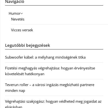
Navigáció
Humor
Nevetés
Vicces versek
Legutóbbi bejegyzések
Subwoofer kábel: a mélyhang minőségének titka
Fizetési meghagyás végrehajtása: hogyan érvényesítse
követelését hatékonyan
Teverun roller – a városi ingázás megbízható partnere
minden nap
Végrehajtási szakjogász: hogyan védheted meg jogaidat az
eljárásban