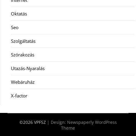
Internet
Oktatás
Seo
Szolgáltatás
Szórakozás
Utazás-Nyaralás
Webáruház
X-factor
©2026 VPFSZ
| Design:
Newspaperly WordPress
Theme