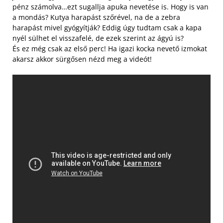
pénz számolva…ezt sugallja apuka nevetése is. Hogy is van
a mondás? Kutya harapást szőrével, na de a zebra
harapást mivel gyógyítják? Eddig úgy tudtam csak a kapa
nyél sülhet el visszafelé, de ezek szerint az ágyú is?
És ez még csak az első perc! Ha igazi kocka nevető izmokat
akarsz akkor sürgősen nézd meg a videót!