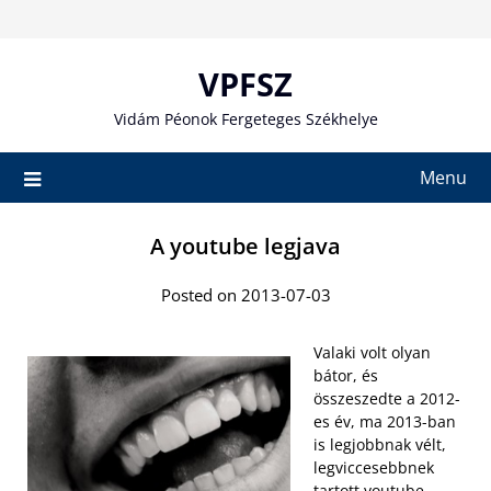
Skip
to
content
VPFSZ
Vidám Péonok Fergeteges Székhelye
Menu
A youtube legjava
Posted on 2013-07-03
Valaki volt olyan
bátor, és
összeszedte a 2012-
es év, ma 2013-ban
is legjobbnak vélt,
legviccesebbnek
tartott youtube