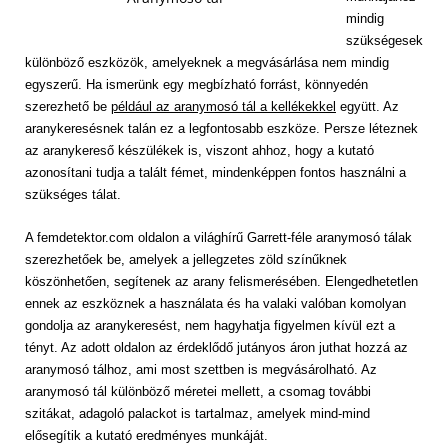
mindig
szükségesek
különböző eszközök, amelyeknek a megvásárlása nem mindig
egyszerű. Ha ismerünk egy megbízható forrást, könnyedén
szerezhető be
például az aranymosó tál a kellékekkel
együtt. Az
aranykeresésnek talán ez a legfontosabb eszköze. Persze léteznek
az aranykereső készülékek is, viszont ahhoz, hogy a kutató
azonosítani tudja a talált fémet, mindenképpen fontos használni a
szükséges tálat.
A femdetektor.com oldalon a világhírű Garrett-féle aranymosó tálak
szerezhetőek be, amelyek a jellegzetes zöld színűknek
köszönhetően, segítenek az arany felismerésében. Elengedhetetlen
ennek az eszköznek a használata és ha valaki valóban komolyan
gondolja az aranykeresést, nem hagyhatja figyelmen kívül ezt a
tényt. Az adott oldalon az érdeklődő jutányos áron juthat hozzá az
aranymosó tálhoz, ami most szettben is megvásárolható. Az
aranymosó tál különböző méretei mellett, a csomag további
szitákat, adagoló palackot is tartalmaz, amelyek mind-mind
elősegítik a kutató eredményes munkáját.