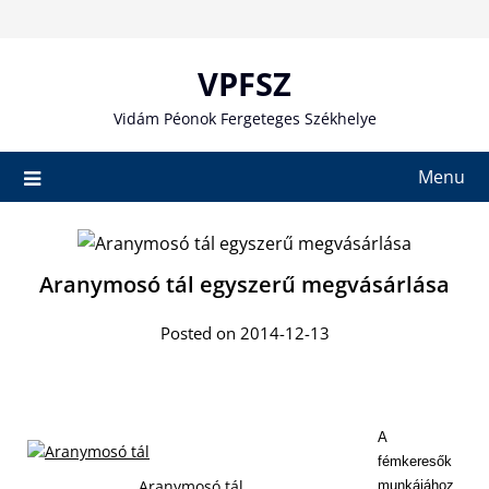
Skip
to
content
VPFSZ
Vidám Péonok Fergeteges Székhelye
Menu
Aranymosó tál egyszerű megvásárlása
Posted on 2014-12-13
A
fémkeresők
Aranymosó tál
munkájához