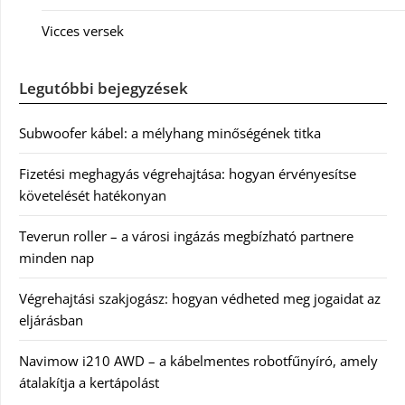
Vicces versek
Legutóbbi bejegyzések
Subwoofer kábel: a mélyhang minőségének titka
Fizetési meghagyás végrehajtása: hogyan érvényesítse
követelését hatékonyan
Teverun roller – a városi ingázás megbízható partnere
minden nap
Végrehajtási szakjogász: hogyan védheted meg jogaidat az
eljárásban
Navimow i210 AWD – a kábelmentes robotfűnyíró, amely
átalakítja a kertápolást