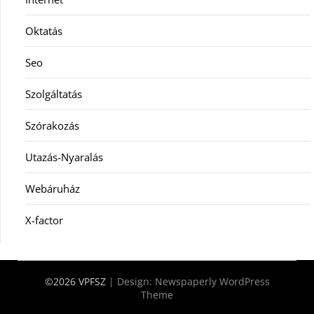
Oktatás
Seo
Szolgáltatás
Szórakozás
Utazás-Nyaralás
Webáruház
X-factor
©2026 VPFSZ
| Design:
Newspaperly WordPress
Theme