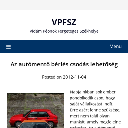
Skip
to
content
VPFSZ
Vidám Péonok Fergeteges Székhelye
Menu
Az autómentő bérlés csodás lehetőség
Posted on 2012-11-04
Napjainkban sok ember
gondolkodik azon, hogy
saját vállalkozást indít.
Erre azért lenne szüksége,
mert nem talál olyan
munkát, amely megfelelne
számára. Az
autómentő