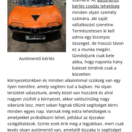
bérlés csodás lehetőség
minden olyan személy
számára, aki saját
vállalkozást szeretne.
Természetesen ki kell
adnia egy bizonyos
összeget, de hosszú távon
ez a munka megéri.
Gondoljunk csak bele
Autómentő bérlés
abba, hogy naponta hány
baleset történik csak a
közvetlen
környezetünkben és minden alkalommal szükség van egy
ilyen mentőre, amely segíteni tud a bajban.
Ha olyan
területet választunk, amely közel van hozzánk és ahol
nagyon zsúfolt a környezet, akkor valószínűleg nagy
sikerünk lesz, mert sokan fognak tőlünk segítséget kérni
minden egyes nap. Vannak még extra lehetőségek is
amelyekkel próbálkozni lehet, például az éjszakai
szolgáltatások. Szinte ezek érik meg a legjobban, mert csak
kevés olyan autómentő van, amelytől éjszaka is segítséget