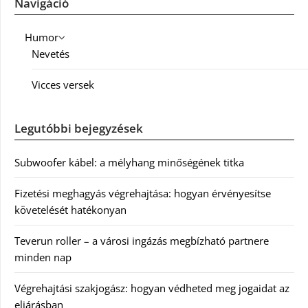
Navigáció
Humor
Nevetés
Vicces versek
Legutóbbi bejegyzések
Subwoofer kábel: a mélyhang minőségének titka
Fizetési meghagyás végrehajtása: hogyan érvényesítse
követelését hatékonyan
Teverun roller – a városi ingázás megbízható partnere
minden nap
Végrehajtási szakjogász: hogyan védheted meg jogaidat az
eljárásban