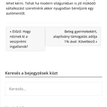
lehet kérni. Tehát ha modern világunkban is jól működő
vállalkozást szeretnénk akkor nyugodtan béreljünk egy
autómentőt.
« Előző: Hogy
Beteg gyermekekért,
néznek ki a
alapítvány támogatás adója
veszprémi
1%-ával :Következő »
ingatlanok?
Keresés a bejegyzések közt
KERESÉS: