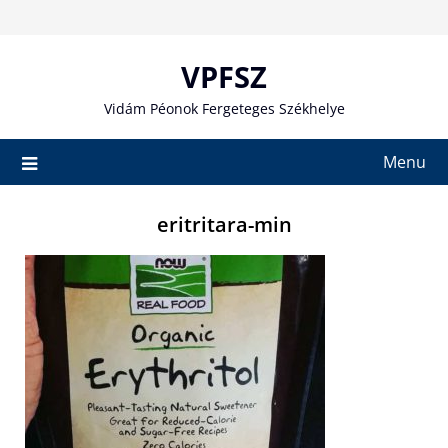
Skip
to
content
VPFSZ
Vidám Péonok Fergeteges Székhelye
Menu
eritritara-min