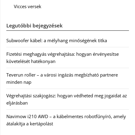
Vicces versek
Legutóbbi bejegyzések
Subwoofer kábel: a mélyhang minőségének titka
Fizetési meghagyás végrehajtása: hogyan érvényesítse
követelését hatékonyan
Teverun roller – a városi ingázás megbízható partnere
minden nap
Végrehajtási szakjogász: hogyan védheted meg jogaidat az
eljárásban
Navimow i210 AWD – a kábelmentes robotfűnyíró, amely
átalakítja a kertápolást