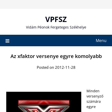
Skip
to
content
VPFSZ
Vidám Péonok Fergeteges Székhelye
Menu
Az xfaktor versenye egyre komolyabb
Posted on 2012-11-28
Minden
versenyző
számára
egyre