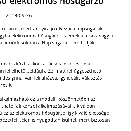
sű elektromos hősugárzó
on 2019-09-26
kokban is, mert annyira jó élvezni a napsugarak
hogyha
elektromos hősugárzó is emeli a terasz
vagy a
 a periódusokban a Nap sugarai nem tudják
nos eszközt, akkor tanácsos felkeresnie a
 fellelhető például a Zermatt felfüggeszthető
designnal van felruházva, így ideális választás
resik.
alkalmazható ez a modell, köszönhetően az
ítható fali konzol alkalmazásával is kiválóan
 ez az elektromos hősugárzó, így kiváló ékessége
pezettel, télen is nyugodtan kiülhet, mert biztosan