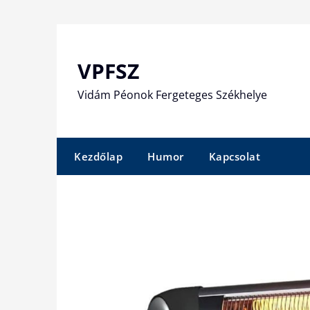
Skip
to
content
VPFSZ
Vidám Péonok Fergeteges Székhelye
Kezdőlap
Humor
Kapcsolat