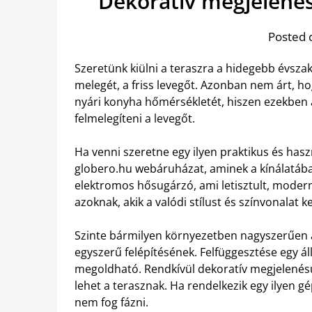
Dekoratív megjelené
Posted 
Szeretünk kiülni a teraszra a hidegebb évsza
melegét, a friss levegőt. Azonban nem árt, 
nyári konyha hőmérsékletét, hiszen ezekben
felmelegíteni a levegőt.
Ha venni szeretne egy ilyen praktikus és hasz
globero.hu webáruházat, aminek a kínálatában
elektromos hősugárzó, ami letisztult, modern 
azoknak, akik a valódi stílust és színvonalat ke
Szinte bármilyen környezetben nagyszerűen 
egyszerű felépítésének. Felfüggesztése egy áll
megoldható. Rendkívül dekoratív megjelenésű
lehet a terasznak. Ha rendelkezik egy ilyen gé
nem fog fázni.