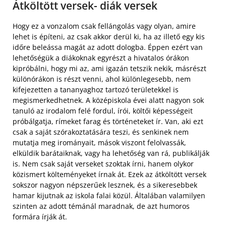
Átköltött versek- diák versek
Hogy ez a vonzalom csak fellángolás vagy olyan, amire
lehet is építeni, az csak akkor derül ki, ha az illető egy kis
időre beleássa magát az adott dologba. Éppen ezért van
lehetőségük a diákoknak egyrészt a hivatalos órákon
kipróbálni, hogy mi az, ami igazán tetszik nekik, másrészt
különórákon is részt venni, ahol különlegesebb, nem
kifejezetten a tananyaghoz tartozó területekkel is
megismerkedhetnek. A középiskola évei alatt nagyon sok
tanuló az irodalom felé fordul, írói, költői képességeit
próbálgatja, rímeket farag és történeteket ír.
Van, aki ezt
csak a saját szórakoztatására teszi, és senkinek nem
mutatja meg irományait, mások viszont felolvassák,
elküldik barátaiknak, vagy ha lehetőség van rá, publikálják
is. Nem csak saját verseket szoktak írni, hanem olykor
közismert költeményeket írnak át. Ezek az átköltött versek
sokszor nagyon népszerűek lesznek, és a sikeresebbek
hamar kijutnak az iskola falai közül. Általában valamilyen
szinten az adott témánál maradnak, de azt humoros
formára írják át.