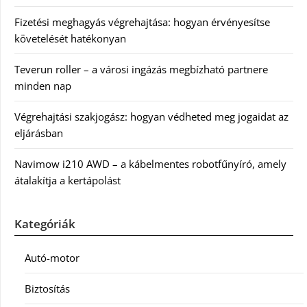
Fizetési meghagyás végrehajtása: hogyan érvényesítse
követelését hatékonyan
Teverun roller – a városi ingázás megbízható partnere
minden nap
Végrehajtási szakjogász: hogyan védheted meg jogaidat az
eljárásban
Navimow i210 AWD – a kábelmentes robotfűnyíró, amely
átalakítja a kertápolást
Kategóriák
Autó-motor
Biztosítás