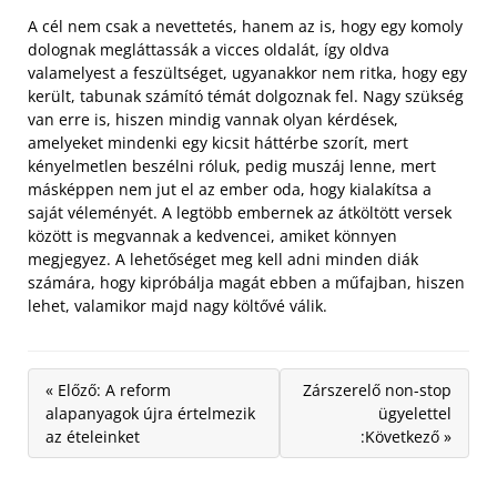
A cél nem csak a nevettetés, hanem az is, hogy egy komoly
dolognak megláttassák a vicces oldalát, így oldva
valamelyest a feszültséget, ugyanakkor nem ritka, hogy egy
került, tabunak számító témát dolgoznak fel. Nagy szükség
van erre is, hiszen mindig vannak olyan kérdések,
amelyeket mindenki egy kicsit háttérbe szorít, mert
kényelmetlen beszélni róluk, pedig muszáj lenne, mert
másképpen nem jut el az ember oda, hogy kialakítsa a
saját véleményét. A legtöbb embernek az átköltött versek
között is megvannak a kedvencei, amiket könnyen
megjegyez. A lehetőséget meg kell adni minden diák
számára, hogy kipróbálja magát ebben a műfajban, hiszen
lehet, valamikor majd nagy költővé válik.
« Előző: A reform
Zárszerelő non-stop
alapanyagok újra értelmezik
ügyelettel
az ételeinket
:Következő »