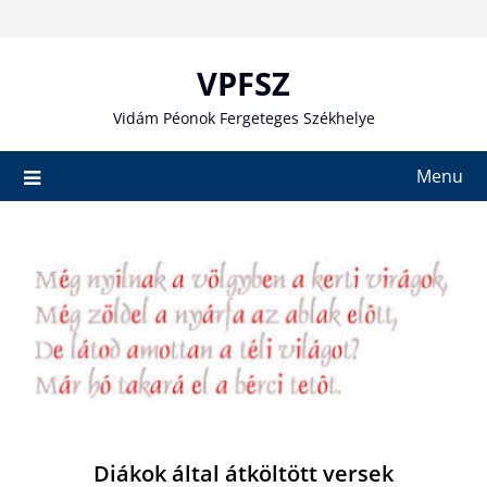
Skip
to
content
VPFSZ
Vidám Péonok Fergeteges Székhelye
Menu
Diákok által átköltött versek