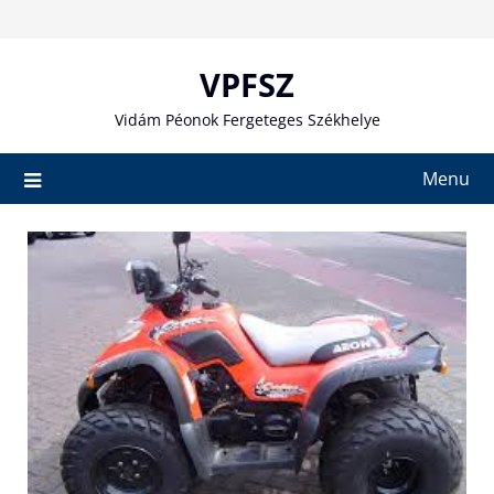
Skip
to
content
VPFSZ
Vidám Péonok Fergeteges Székhelye
Menu