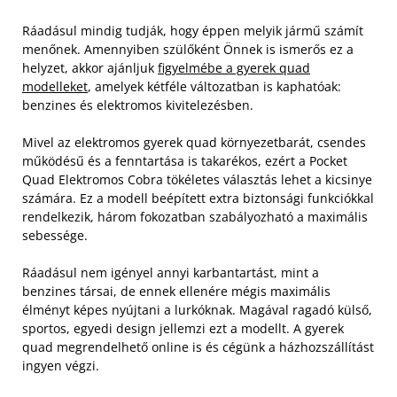
Ráadásul mindig tudják, hogy éppen melyik jármű számít
menőnek. Amennyiben szülőként Önnek is ismerős ez a
helyzet, akkor ajánljuk
figyelmébe a gyerek quad
modelleket
, amelyek kétféle változatban is kaphatóak:
benzines és elektromos kivitelezésben.
Mivel az elektromos gyerek quad környezetbarát, csendes
működésű és a fenntartása is takarékos, ezért a Pocket
Quad Elektromos Cobra tökéletes választás lehet a kicsinye
számára. Ez a modell beépített extra biztonsági funkciókkal
rendelkezik, három fokozatban szabályozható a maximális
sebessége.
Ráadásul nem igényel annyi karbantartást, mint a
benzines társai, de ennek ellenére mégis maximális
élményt képes nyújtani a lurkóknak. Magával ragadó külső,
sportos, egyedi design jellemzi ezt a modellt. A gyerek
quad megrendelhető online is és cégünk a házhozszállítást
ingyen végzi.