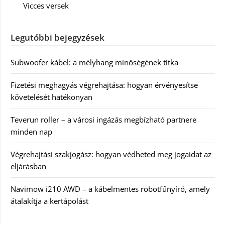
Vicces versek
Legutóbbi bejegyzések
Subwoofer kábel: a mélyhang minőségének titka
Fizetési meghagyás végrehajtása: hogyan érvényesítse
követelését hatékonyan
Teverun roller – a városi ingázás megbízható partnere
minden nap
Végrehajtási szakjogász: hogyan védheted meg jogaidat az
eljárásban
Navimow i210 AWD – a kábelmentes robotfűnyíró, amely
átalakítja a kertápolást