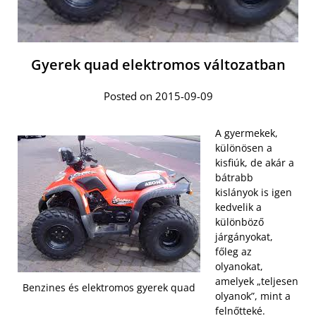
Gyerek quad elektromos változatban
Posted on 2015-09-09
A gyermekek,
különösen a
kisfiúk, de akár a
bátrabb
kislányok is igen
kedvelik a
különböző
járgányokat,
főleg az
olyanokat,
amelyek „teljesen
Benzines és elektromos gyerek quad
olyanok”, mint a
felnőtteké.