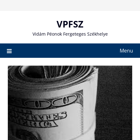
Skip
to
content
VPFSZ
Vidám Péonok Fergeteges Székhelye
Menu