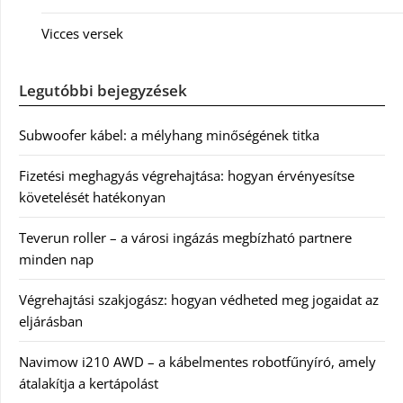
Vicces versek
Legutóbbi bejegyzések
Subwoofer kábel: a mélyhang minőségének titka
Fizetési meghagyás végrehajtása: hogyan érvényesítse
követelését hatékonyan
Teverun roller – a városi ingázás megbízható partnere
minden nap
Végrehajtási szakjogász: hogyan védheted meg jogaidat az
eljárásban
Navimow i210 AWD – a kábelmentes robotfűnyíró, amely
átalakítja a kertápolást