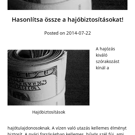
Hasonlítsa össze a hajóbiztosításokat!
Posted on 2014-07-22
A hajózás
kiváló
szórakozást
kínál a
Hajóbiztosítások
hajótulajdonosoknak. A vízen való utazás kellemes élményt
biztosít. A nyári forróságban kellemes, hűvös szél fúj, ami