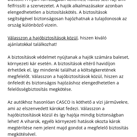
felfrissíti a szervezetet. A hajók alkalmazásakor azonban
elengedhetetlen a biztosításkötés. A biztosítások
segítségével biztonságosan hajózhatnak a tulajdonosok az
ország különböző vizein.
Válasszon a hajóbiztosítások közül
, hiszen kiváló
ajánlatokkal találkozhat!
A biztosítások védelmet nyújtanak a hajók számára baleset,
környezeti kár esetén. A biztosítások eltérő havidíjon
érhetőek el, így mindenki találhat a költségkeretének
megfelelőt. Válasszon a hajóbiztosítások közül, hiszen az
önfeledt és biztonságos hajózáshoz elengedhetetlen a
felelősségbiztosítás megkötése.
Az autókhoz hasonlóan CASCO is köthető a vízi járművekre,
ami az elszenvedett károkat fedezi. Válasszon a
hajóbiztosítások közül és így hajója mindig biztonságban
lehet! A viharok, egyéb környezeti hatások okozta károk
megtérítése nem jelent majd gondot a megfelelő biztosítás
megkötésével.