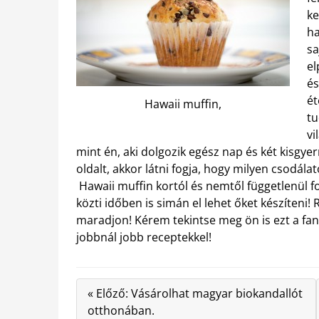
ke
ha
sa
el
és
ét
Hawaii muffin,
tu
vi
mint én, aki dolgozik egész nap és két kisgye
oldalt, akkor látni fogja, hogy milyen csodála
Hawaii muffin kortól és nemtől függetlenül f
közti időben is simán el lehet őket készíteni!
maradjon! Kérem tekintse meg ön is ezt a fant
jobbnál jobb receptekkel!
« Előző: Vásárolhat magyar biokandallót
otthonában.