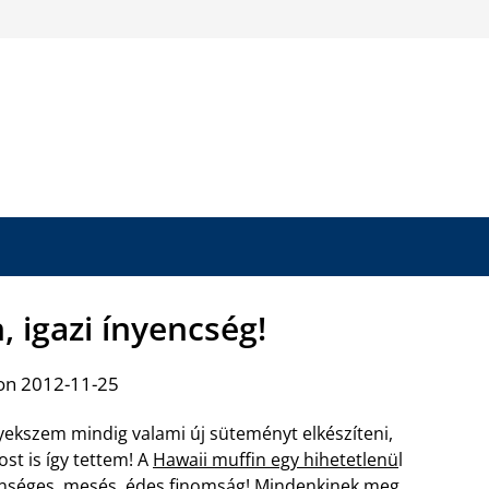
, igazi ínyencség!
on 2012-11-25
yekszem mindig valami új süteményt elkészíteni,
st is így tettem! A
Hawaii muffin egy hihetetlenü
l
nséges, mesés, édes finomság! Mindenkinek meg