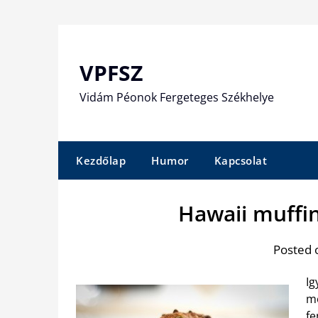
Skip
to
content
VPFSZ
Vidám Péonok Fergeteges Székhelye
Kezdőlap
Humor
Kapcsolat
Hawaii muffin
Posted 
Ig
mo
fe