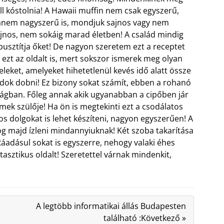
ll kóstolnia! A Hawaii muffin nem csak egyszerű,
nem nagyszerű is, mondjuk sajnos vagy nem
jnos, nem sokáig marad életben! A család mindig
pusztítja őket! De nagyon szeretem ezt a receptet
 ezt az oldalt is, mert sokszor ismerek meg olyan
eleket, amelyeket hihetetlenül kevés idő alatt össze
dok dobni! Ez bizony sokat számít, ebben a rohanó
lágban.
Főleg annak akik ugyanabban a cipőben jár
rmek szülője! Ha ön is megtekinti ezt a csodálatos
tos dolgokat is lehet készíteni, nagyon egyszerűen! A
og majd ízleni mindannyiuknak! Két szoba takarítása
 Ráadásul sokat is egyszerre, nehogy valaki éhes
asztikus oldalt! Szeretettel várnak mindenkit,
A legtöbb informatikai állás Budapesten
található :Következő »