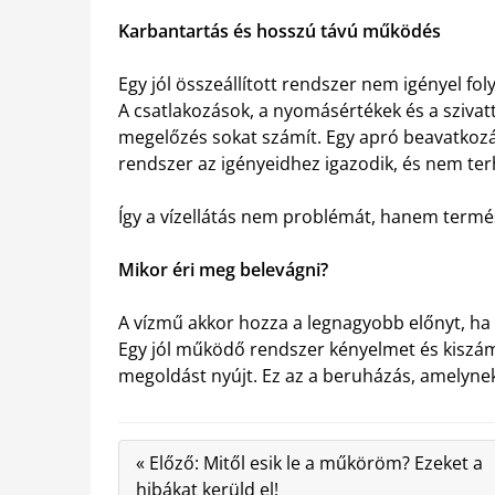
Karbantartás és hosszú távú működés
Egy jól összeállított rendszer nem igényel fo
A csatlakozások, a nyomásértékek és a sziva
megelőzés sokat számít. Egy apró beavatkozá
rendszer az igényeidhez igazodik, és nem ter
Így a vízellátás nem problémát, hanem term
Mikor éri meg belevágni?
A vízmű akkor hozza a legnagyobb előnyt, ha
Egy jól működő rendszer kényelmet és kiszám
megoldást nyújt. Ez az a beruházás, amelynek
« Előző: Mitől esik le a műköröm? Ezeket a
hibákat kerüld el!