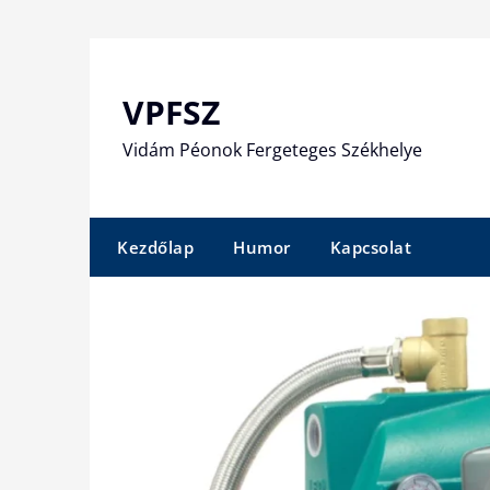
Skip
to
content
VPFSZ
Vidám Péonok Fergeteges Székhelye
Kezdőlap
Humor
Kapcsolat