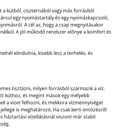
zet a kútból, ciszternából vagy más forrásból
z társul egy nyomástartály és egy nyomáskapcsoló,
yomásról. A cél az, hogy a csap megnyitásakor
 nélkül. A jól működő rendszer előnye a komfort és
lnél elindulnia, kisebb lesz a terhelés, és
emes tisztázni, milyen forrásból származik a víz.
tt kúthoz, és megint mások egy mélyebb
ell a vizet felhozni, és mekkora vízmennyiséget
 jellege is meghatározó. Ha csak kerti öntözésről
s háztartási vízellátásnál viszont már stabil
ség.