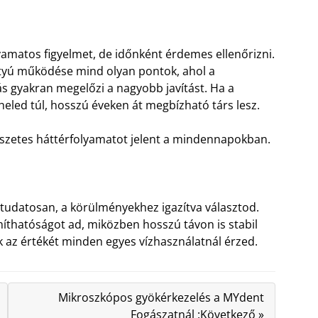
lyamatos figyelmet, de időnként érdemes ellenőrizni.
ttyú működése mind olyan pontok, ahol a
s gyakran megelőzi a nagyobb javítást. Ha a
heled túl, hosszú éveken át megbízható társ lesz.
észetes háttérfolyamatot jelent a mindennapokban.
 tudatosan, a körülményekhez igazítva választod.
íthatóságot ad, miközben hosszú távon is stabil
 az értékét minden egyes vízhasználatnál érzed.
Mikroszkópos gyökérkezelés a MYdent
Fogászatnál :Következő »