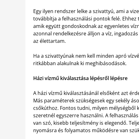
Egy ilyen rendszer lelke a szivattyú, ami a vi
továbbítja a felhasználási pontok felé. Ehhe
amik együtt gondoskodnak az egyenletes vízn
azonnal rendelkezésre álljon a víz, ingadozás
az élettartam.
Ha a szivattyúnak nem kell minden apró vízvéte
ritkábban alakulnak ki meghibásodások.
Házi vízmű kiválasztása lépésről lépésre
A házi vízmű kiválasztásánál elsőként azt érd
Más paraméterek szükségesek egy sekély áso
csőkúthoz. Fontos tudni, milyen mélységből k
szeretnél egyszerre használni. A felhasználás
van szó, kisebb teljesítmény is elegendő. Telje
nyomásra és folyamatos működésre van szük