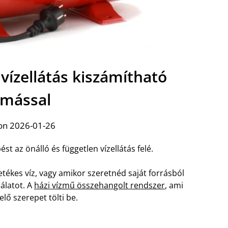
 vízellátás kiszámítható
mással
on 2026-01-26
st az önálló és független vízellátás felé.
etékes víz, vagy amikor szeretnéd saját forrásból
álatot. A
házi vízmű összehangolt rendszer
, ami
lő szerepet tölti be.