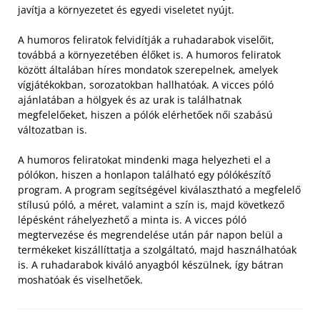
javítja a környezetet és egyedi viseletet nyújt.
A humoros feliratok felvidítják a ruhadarabok viselőit,
továbbá a környezetében élőket is. A humoros feliratok
között általában híres mondatok szerepelnek, amelyek
vígjátékokban, sorozatokban hallhatóak. A vicces póló
ajánlatában a hölgyek és az urak is találhatnak
megfelelőeket, hiszen a pólók elérhetőek női szabású
változatban is.
A humoros feliratokat mindenki maga helyezheti el a
pólókon, hiszen a honlapon található egy pólókészítő
program. A program segítségével kiválasztható a megfelelő
stílusú póló, a méret, valamint a szín is, majd következő
lépésként ráhelyezhető a minta is. A vicces póló
megtervezése és megrendelése után pár napon belül a
termékeket kiszállíttatja a szolgáltató, majd használhatóak
is. A ruhadarabok kiváló anyagból készülnek, így bátran
moshatóak és viselhetőek.