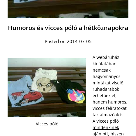
Humoros és vicces póló a hétköznapokra
Posted on 2014-07-05
A webáruház
kínálatában
nemcsak
hagyományos
mintákat viselő
ruhadarabok
érhetőek el,
hanem humoros,
vicces feliratokat
tartalmazóak is.
A vicces póló
Vicces póló
mindenkinek
ajánlott
, hiszen