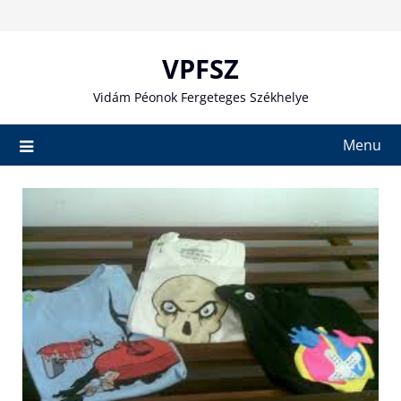
Skip
to
content
VPFSZ
Vidám Péonok Fergeteges Székhelye
Menu