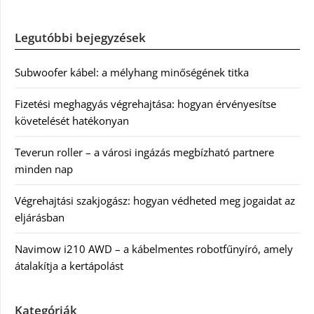
Legutóbbi bejegyzések
Subwoofer kábel: a mélyhang minőségének titka
Fizetési meghagyás végrehajtása: hogyan érvényesítse
követelését hatékonyan
Teverun roller – a városi ingázás megbízható partnere
minden nap
Végrehajtási szakjogász: hogyan védheted meg jogaidat az
eljárásban
Navimow i210 AWD – a kábelmentes robotfűnyíró, amely
átalakítja a kertápolást
Kategóriák