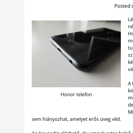
Posted 
Lé
né
Ho
mo
tu
sz
ké
vá
A 
kö
Honor telefon
mű
de
Mi
sem hiányozhat, amelyet erős üveg véd.