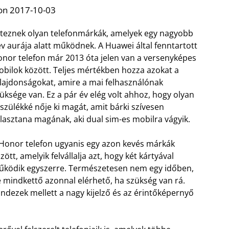
on 2017-10-03
teznek olyan telefonmárkák, amelyek egy nagyobb
v aurája alatt működnek. A Huawei által fenntartott
nor telefon már 2013 óta jelen van a versenyképes
bilok között. Teljes mértékben hozza azokat a
lajdonságokat, amire a mai felhasználónak
üksége van. Ez a pár év elég volt ahhoz, hogy olyan
szülékké nője ki magát, amit bárki szívesen
lasztana magának, aki dual sim-es mobilra vágyik.
Honor telefon ugyanis egy azon kevés márkák
zött, amelyik felvállalja azt, hogy két kártyával
ködik egyszerre. Természetesen nem egy időben,
 mindkettő azonnal elérhető, ha szükség van rá.
ndezek mellett a nagy kijelző és az érintőképernyő