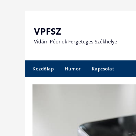
Skip
to
content
VPFSZ
Vidám Péonok Fergeteges Székhelye
Kezdőlap
Humor
Kapcsolat