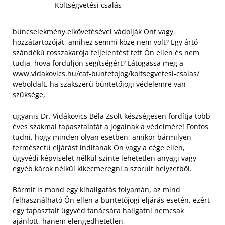
Költségvetési csalás
bűncselekmény elkövetésével vádolják Önt vagy
hozzátartozóját, amihez semmi köze nem volt? Egy ártó
szándékú rosszakarója feljelentést tett Ön ellen és nem
tudja, hova forduljon segítségért? Látogassa meg a
www.vidakovics.hu/cat-buntetojog/koltsegvetesi-csalas/
weboldalt, ha szakszerű büntetőjogi védelemre van
szüksége,
ugyanis Dr. Vidákovics Béla Zsolt készségesen fordítja több
éves szakmai tapasztalatát a jogainak a védelmére! Fontos
tudni, hogy minden olyan esetben, amikor bármilyen
természetű eljárást indítanak Ön vagy a cége ellen,
ügyvédi képviselet nélkül szinte lehetetlen anyagi vagy
egyéb károk nélkül kikecmeregni a szorult helyzetből.
Bármit is mond egy kihallgatás folyamán, az mind
felhasználható Ön ellen a büntetőjogi eljárás esetén, ezért
egy tapasztalt ügyvéd tanácsára hallgatni nemcsak
ajánlott, hanem elengedhetetlen,