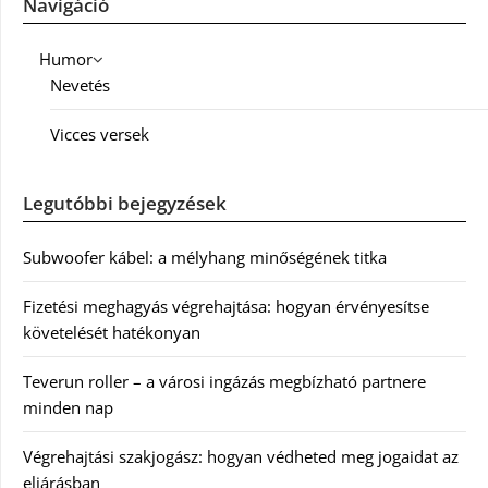
Navigáció
Humor
Nevetés
Vicces versek
Legutóbbi bejegyzések
Subwoofer kábel: a mélyhang minőségének titka
Fizetési meghagyás végrehajtása: hogyan érvényesítse
követelését hatékonyan
Teverun roller – a városi ingázás megbízható partnere
minden nap
Végrehajtási szakjogász: hogyan védheted meg jogaidat az
eljárásban