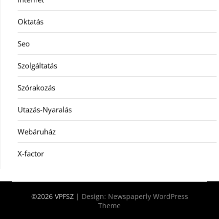
Oktatás
Seo
Szolgáltatás
Szórakozás
Utazás-Nyaralás
Webáruház
X-factor
©2026 VPFSZ
| Design:
Newspaperly WordPress
Theme