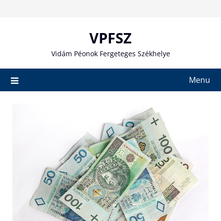
Skip
to
content
VPFSZ
Vidám Péonok Fergeteges Székhelye
Menu