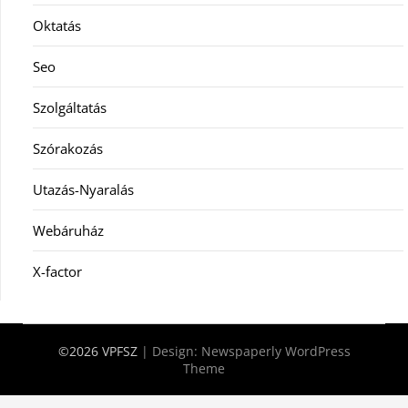
Oktatás
Seo
Szolgáltatás
Szórakozás
Utazás-Nyaralás
Webáruház
X-factor
©2026 VPFSZ
| Design:
Newspaperly WordPress
Theme