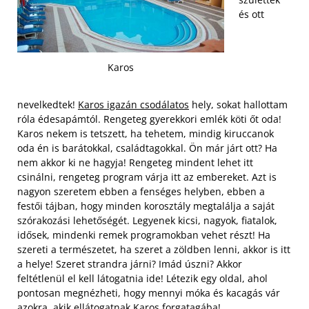
és ott
Karos
nevelkedtek!
Karos igazán csodálatos
hely, sokat hallottam
róla édesapámtól. Rengeteg gyerekkori emlék köti őt oda!
Karos nekem is tetszett, ha tehetem, mindig kiruccanok
oda én is barátokkal, családtagokkal. Ön már járt ott? Ha
nem akkor ki ne hagyja! Rengeteg mindent lehet itt
csinálni, rengeteg program várja itt az embereket. Azt is
nagyon szeretem ebben a fenséges helyben, ebben a
festői tájban, hogy minden korosztály megtalálja a saját
szórakozási lehetőségét.
Legyenek kicsi, nagyok, fiatalok,
idősek, mindenki remek programokban vehet részt! Ha
szereti a természetet, ha szeret a zöldben lenni, akkor is itt
a helye! Szeret strandra járni? Imád úszni? Akkor
feltétlenül el kell látogatnia ide! Létezik egy oldal, ahol
pontosan megnézheti, hogy mennyi móka és kacagás vár
azokra, akik ellátogatnak Karos forgatagába!