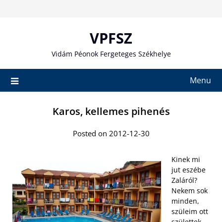
Skip
to
content
VPFSZ
Vidám Péonok Fergeteges Székhelye
Menu
Karos, kellemes pihenés
Posted on 2012-12-30
Kinek mi
jut eszébe
Zaláról?
Nekem sok
minden,
szüleim ott
születtek