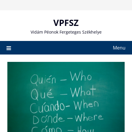
Skip
to
content
VPFSZ
Vidám Péonok Fergeteges Székhelye
Menu