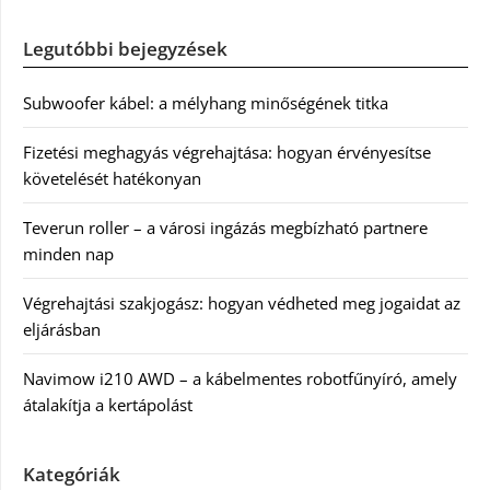
Legutóbbi bejegyzések
Subwoofer kábel: a mélyhang minőségének titka
Fizetési meghagyás végrehajtása: hogyan érvényesítse
követelését hatékonyan
Teverun roller – a városi ingázás megbízható partnere
minden nap
Végrehajtási szakjogász: hogyan védheted meg jogaidat az
eljárásban
Navimow i210 AWD – a kábelmentes robotfűnyíró, amely
átalakítja a kertápolást
Kategóriák