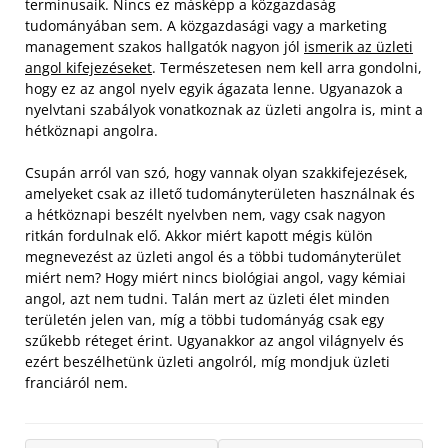
terminusaik. Nincs ez másképp a közgazdaság
tudományában sem. A közgazdasági vagy a marketing
management szakos hallgatók nagyon jól
ismerik az üzleti
angol kifejezéseket
. Természetesen nem kell arra gondolni,
hogy ez az angol nyelv egyik ágazata lenne. Ugyanazok a
nyelvtani szabályok vonatkoznak az üzleti angolra is, mint a
hétköznapi angolra.
Csupán arról van szó, hogy vannak olyan szakkifejezések,
amelyeket csak az illető tudományterületen használnak és
a hétköznapi beszélt nyelvben nem, vagy csak nagyon
ritkán fordulnak elő. Akkor miért kapott mégis külön
megnevezést az üzleti angol és a többi tudományterület
miért nem? Hogy miért nincs biológiai angol, vagy kémiai
angol, azt nem tudni. Talán mert az üzleti élet minden
területén jelen van, míg a többi tudományág csak egy
szűkebb réteget érint. Ugyanakkor az angol világnyelv és
ezért beszélhetünk üzleti angolról, míg mondjuk üzleti
franciáról nem.