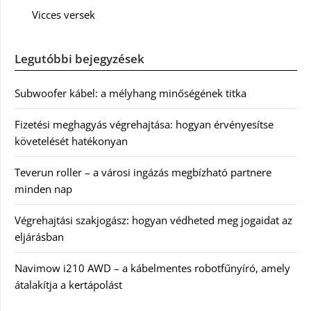
Vicces versek
Legutóbbi bejegyzések
Subwoofer kábel: a mélyhang minőségének titka
Fizetési meghagyás végrehajtása: hogyan érvényesítse
követelését hatékonyan
Teverun roller – a városi ingázás megbízható partnere
minden nap
Végrehajtási szakjogász: hogyan védheted meg jogaidat az
eljárásban
Navimow i210 AWD – a kábelmentes robotfűnyíró, amely
átalakítja a kertápolást