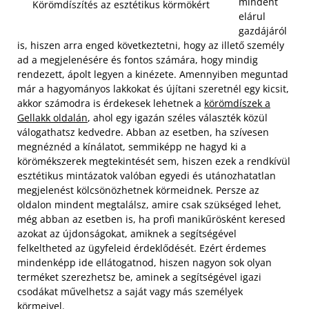
mindent
Körömdíszítés az esztétikus körmökért
elárul
gazdájáról
is, hiszen arra enged következtetni, hogy az illető személy
ad a megjelenésére és fontos számára, hogy mindig
rendezett, ápolt legyen a kinézete. Amennyiben meguntad
már a hagyományos lakkokat és újítani szeretnél egy kicsit,
akkor számodra is érdekesek lehetnek a
körömdíszek a
Gellakk oldalán
, ahol egy igazán széles választék közül
válogathatsz kedvedre. Abban az esetben, ha szívesen
megnéznéd a kínálatot, semmiképp ne hagyd ki a
körömékszerek megtekintését sem, hiszen ezek a rendkívül
esztétikus mintázatok valóban egyedi és utánozhatatlan
megjelenést kölcsönözhetnek körmeidnek.
Persze az
oldalon mindent megtalálsz, amire csak szükséged lehet,
még abban az esetben is, ha profi manikűrösként keresed
azokat az újdonságokat, amiknek a segítségével
felkeltheted az ügyfeleid érdeklődését. Ezért érdemes
mindenképp ide ellátogatnod, hiszen nagyon sok olyan
terméket szerezhetsz be, aminek a segítségével igazi
csodákat művelhetsz a saját vagy más személyek
körmeivel.