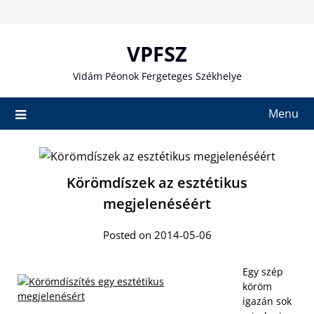
Skip
to
content
VPFSZ
Vidám Péonok Fergeteges Székhelye
Menu
Körömdíszek az esztétikus
megjelenéséért
Posted on 2014-05-06
Egy szép
köröm
igazán sok