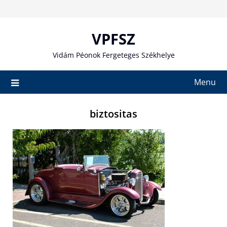
Skip
to
content
VPFSZ
Vidám Péonok Fergeteges Székhelye
Menu
biztositas