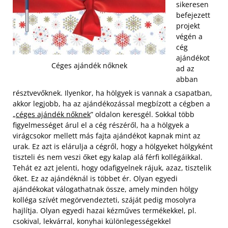
sikeresen
befejezett
projekt
végén a
cég
ajándékot
Céges ajándék nőknek
ad az
abban
résztvevőknek. Ilyenkor, ha hölgyek is vannak a csapatban,
akkor legjobb, ha az ajándékozással megbízott a cégben a
„
céges ajándék nőknek
” oldalon keresgél. Sokkal több
figyelmességet árul el a cég részéről, ha a hölgyek a
virágcsokor mellett más fajta ajándékot kapnak mint az
urak. Ez azt is elárulja a cégről, hogy a hölgyeket hölgyként
tiszteli és nem veszi őket egy kalap alá férfi kollégáikkal.
Tehát ez azt jelenti, hogy odafigyelnek rájuk, azaz, tisztelik
őket.
Ez az ajándéknál is többet ér. Olyan egyedi
ajándékokat válogathatnak össze, amely minden hölgy
kolléga szívét megörvendezteti, száját pedig mosolyra
hajlítja. Olyan egyedi hazai kézműves termékekkel, pl.
csokival, lekvárral, konyhai különlegességekkel