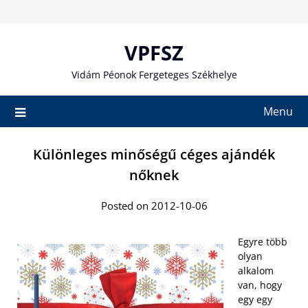
Skip
to
content
VPFSZ
Vidám Péonok Fergeteges Székhelye
Menu
Különleges minőségű céges ajándék
nőknek
Posted on 2012-10-06
Egyre több
olyan
alkalom
van, hogy
egy egy