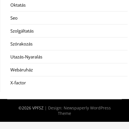
Oktatás
Seo
Szolgáltatás
Szórakozás
Utazás-Nyaralás
Webáruház
X-factor
©2026 VPFSZ
| Design:
Newspaperly WordPress
Theme