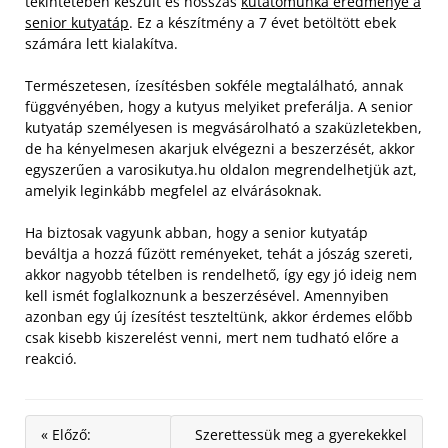
tekintetében készült és hosszas
kutatómunka eredménye a
senior kutyatáp
. Ez a készítmény a 7 évet betöltött ebek
számára lett kialakítva.
Természetesen, ízesítésben sokféle megtalálható, annak
függvényében, hogy a kutyus melyiket preferálja. A senior
kutyatáp személyesen is megvásárolható a szaküzletekben,
de ha kényelmesen akarjuk elvégezni a beszerzését, akkor
egyszerűen a varosikutya.hu oldalon megrendelhetjük azt,
amelyik leginkább megfelel az elvárásoknak.
Ha biztosak vagyunk abban, hogy a senior kutyatáp
beváltja a hozzá fűzött reményeket, tehát a jószág szereti,
akkor nagyobb tételben is rendelhető, így egy jó ideig nem
kell ismét foglalkoznunk a beszerzésével. Amennyiben
azonban egy új ízesítést teszteltünk, akkor érdemes előbb
csak kisebb kiszerelést venni, mert nem tudható előre a
reakció.
« Előző:
Szerettessük meg a gyerekekkel