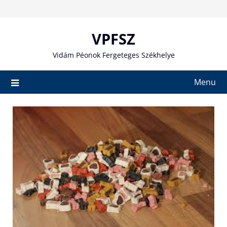
Skip
to
content
VPFSZ
Vidám Péonok Fergeteges Székhelye
Menu