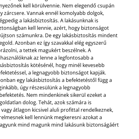
nyezőnek kell körülvennie. Nem elegendő csupán
y zárcsere. Vannak ennél komolyabb dolgok,
gpedig a lakásbiztosítás. A lakásunknak is
ztonságban kell lennie, azért, hogy biztonságot
újtson számunkra. De egy lakásbiztosítás mindent
gold. Azonban ez így szavakkal elég egyszerű
rázolni, a tettek magukért beszélnek. A
lhasználóknak az lenne a legfontosabb a
kásbiztosítás kötésénél, hogy minél kevesebb
fektetéssel, a legnagyobb biztonságot kapják.
onban egy lakásbiztosítás a befektetéstől függ a
ginkább, úgy részesülünk a legnagyobb
befektetés. Nem mindenkinek sikerül ezeket a
goldatlan dolog. Tehát, azok számára is
vagy átlagon kicsivel aluli profittal rendelkeznek,
relmesnek kell lennünk megkeresni azokat a
 vagyunk mind magunk mind lakásunk biztonságáért