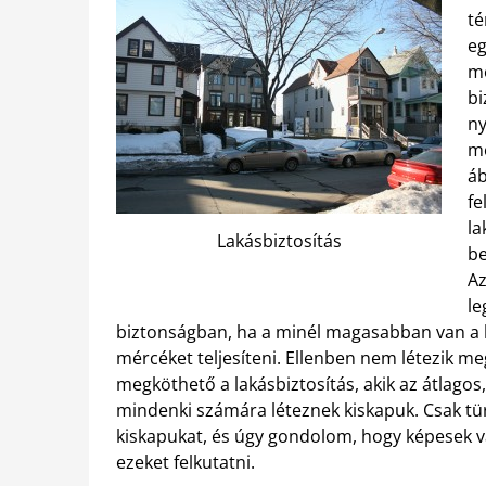
té
eg
mé
bi
ny
me
áb
fe
la
Lakásbiztosítás
be
Az
le
biztonságban, ha a minél magasabban van a 
mércéket teljesíteni. Ellenben nem létezik me
megköthető a lakásbiztosítás, akik az átlagos, 
mindenki számára léteznek kiskapuk. Csak tü
kiskapukat, és úgy gondolom, hogy képesek
ezeket felkutatni.