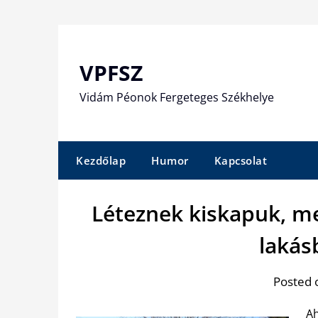
Skip
to
content
VPFSZ
Vidám Péonok Fergeteges Székhelye
Kezdőlap
Humor
Kapcsolat
Léteznek kiskapuk, me
lakás
Posted 
Ah