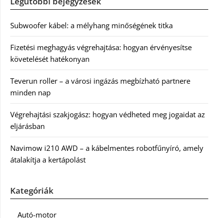
Legutóbbi bejegyzések
Subwoofer kábel: a mélyhang minőségének titka
Fizetési meghagyás végrehajtása: hogyan érvényesítse
követelését hatékonyan
Teverun roller – a városi ingázás megbízható partnere
minden nap
Végrehajtási szakjogász: hogyan védheted meg jogaidat az
eljárásban
Navimow i210 AWD – a kábelmentes robotfűnyíró, amely
átalakítja a kertápolást
Kategóriák
Autó-motor