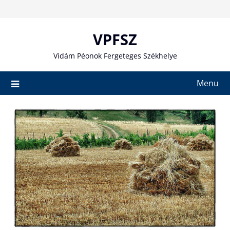
Skip
to
content
VPFSZ
Vidám Péonok Fergeteges Székhelye
Menu