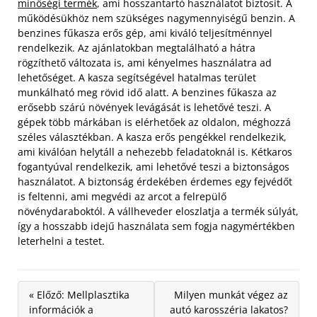
minőségi termék
, ami hosszantartó használatot biztosít. A
működésükhöz nem szükséges nagymennyiségű benzin. A
benzines fűkasza erős gép, ami kiváló teljesítménnyel
rendelkezik. Az ajánlatokban megtalálható a hátra
rögzíthető változata is, ami kényelmes használatra ad
lehetőséget. A kasza segítségével hatalmas terület
munkálható meg rövid idő alatt.
A benzines fűkasza az
erősebb szárú növények levágását is lehetővé teszi. A
gépek több márkában is elérhetőek az oldalon, méghozzá
széles választékban. A kasza erős pengékkel rendelkezik,
ami kiválóan helytáll a nehezebb feladatoknál is. Kétkaros
fogantyúval rendelkezik, ami lehetővé teszi a biztonságos
használatot. A biztonság érdekében érdemes egy fejvédőt
is feltenni, ami megvédi az arcot a felrepülő
növénydaraboktól. A vállheveder eloszlatja a termék súlyát,
így a hosszabb idejű használata sem fogja nagymértékben
leterhelni a testet.
« Előző: Mellplasztika
Milyen munkát végez az
információk a
autó karosszéria lakatos?