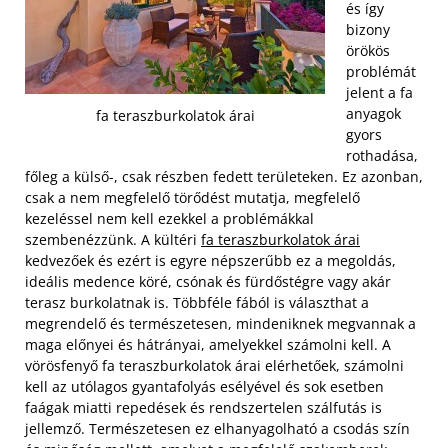
és így
bizony
örökös
problémát
jelent a fa
anyagok
fa teraszburkolatok árai
gyors
rothadása,
főleg a külső-, csak részben fedett területeken. Ez azonban,
csak a nem megfelelő törődést mutatja, megfelelő
kezeléssel nem kell ezekkel a problémákkal
szembenézzünk. A kültéri
fa teraszburkolatok árai
kedvezőek és ezért is egyre népszerűbb ez a megoldás,
ideális medence köré, csónak és fürdőstégre vagy akár
terasz burkolatnak is. Többféle fából is választhat a
megrendelő és természetesen, mindeniknek megvannak a
maga előnyei és hátrányai, amelyekkel számolni kell.
A
vörösfenyő fa teraszburkolatok árai elérhetőek, számolni
kell az utólagos gyantafolyás esélyével és sok esetben
faágak miatti repedések és rendszertelen szálfutás is
jellemző. Természetesen ez elhanyagolható a csodás szín