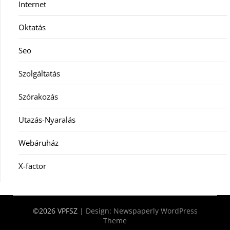
Internet
Oktatás
Seo
Szolgáltatás
Szórakozás
Utazás-Nyaralás
Webáruház
X-factor
©2026 VPFSZ
| Design:
Newspaperly WordPress
Theme