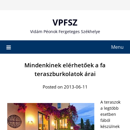
Skip
to
content
VPFSZ
Vidám Péonok Fergeteges Székhelye
Menu
Mindenkinek elérhetőek a fa
teraszburkolatok árai
Posted on 2013-06-11
A teraszok
a legtöbb
esetben
fából
készülnek