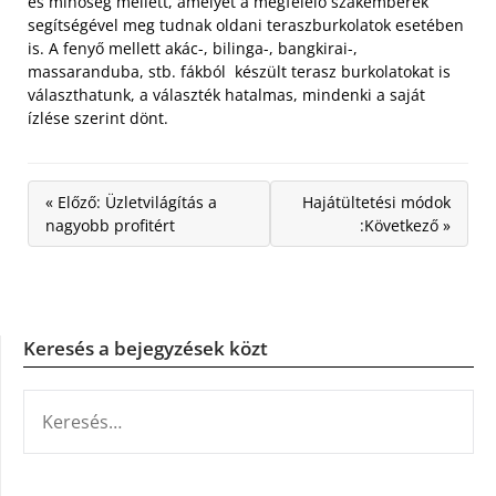
és minőség mellett, amelyet a megfelelő szakemberek
segítségével meg tudnak oldani teraszburkolatok esetében
is. A fenyő mellett akác-, bilinga-, bangkirai-,
massaranduba, stb. fákból készült terasz burkolatokat is
választhatunk, a választék hatalmas, mindenki a saját
ízlése szerint dönt.
« Előző: Üzletvilágítás a
Hajátültetési módok
nagyobb profitért
:Következő »
Keresés a bejegyzések közt
KERESÉS: