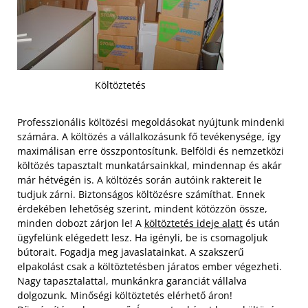
Költöztetés
Professzionális költözési megoldásokat nyújtunk mindenki
számára. A költözés a vállalkozásunk fő tevékenysége, így
maximálisan erre összpontosítunk. Belföldi és nemzetközi
költözés tapasztalt munkatársainkkal, mindennap és akár
már hétvégén is. A költözés során autóink raktereit le
tudjuk zárni. Biztonságos költözésre számíthat. Ennek
érdekében lehetőség szerint, mindent kötözzön össze,
minden dobozt zárjon le! A
költöztetés ideje alatt
és után
ügyfelünk elégedett lesz. Ha igényli, be is csomagoljuk
bútorait.
Fogadja meg javaslatainkat. A szakszerű
elpakolást csak a költöztetésben járatos ember végezheti.
Nagy tapasztalattal, munkánkra garanciát vállalva
dolgozunk. Minőségi költöztetés elérhető áron!