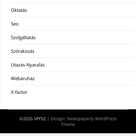
Oktatás
Seo
Szolgáltatás
Szórakozás
Utazás-Nyaralás
Webáruház
X-factor
©2026 VPFSZ
| Design:
Newspaperly WordPress
Theme