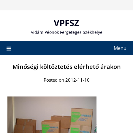
Skip
to
content
VPFSZ
Vidám Péonok Fergeteges Székhelye
Menu
Minőségi költöztetés elérhető árakon
Posted on 2012-11-10