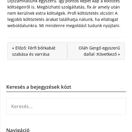
Díjszámításunk egyszerű. Így pontos képet kap a költözés
költségeiről is. Megbízható szolgáltatás, fix ár amely után
nem kerülnek extra költségek. Profi költöztetés olcsón! A
legjobb költöztetés árakat találhatja nálunk, ha ellátogat
weboldalunkra. Mi mindenre megoldást tudunk nyújtani.
« Előző: Férfi bőrkabát
Oláh Gergő egyszerű
szabása és varrása
dallal :Következő »
Keresés a bejegyzések közt
KERESÉS:
Navigáció