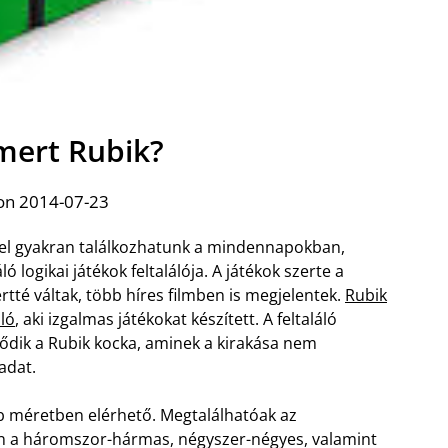
smert Rubik?
on 2014-07-23
vel gyakran találkozhatunk a mindennapokban,
ló logikai játékok feltalálója. A játékok szerte a
rtté váltak, több híres filmben is megjelentek.
Rubik
áló
, aki izgalmas játékokat készített. A feltaláló
ődik a Rubik kocka, aminek a kirakása nem
adat.
b méretben elérhető. Megtalálhatóak az
n a háromszor-hármas, négyszer-négyes, valamint