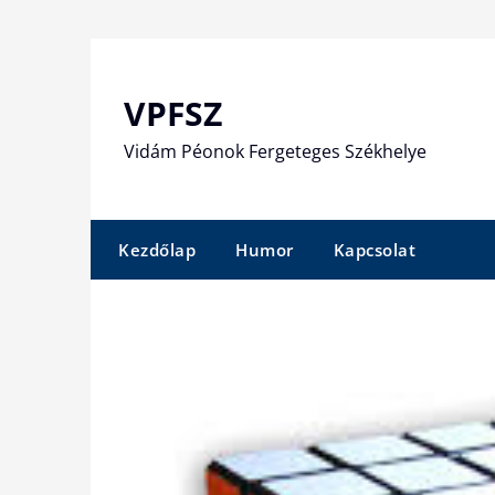
Skip
to
content
VPFSZ
Vidám Péonok Fergeteges Székhelye
Kezdőlap
Humor
Kapcsolat