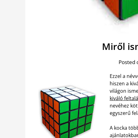
Miről i
Posted 
Ezzel a név
hiszen a kivá
világon isme
kiváló feltal
nevéhez köt
egyszerű fel
A kocka töb
ajánlatokba