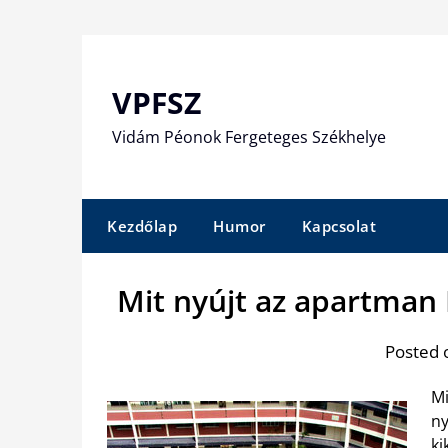
Skip
to
content
VPFSZ
Vidám Péonok Fergeteges Székhelye
Kezdőlap
Humor
Kapcsolat
Mit nyújt az apartman
Posted 
Mi
ny
ki