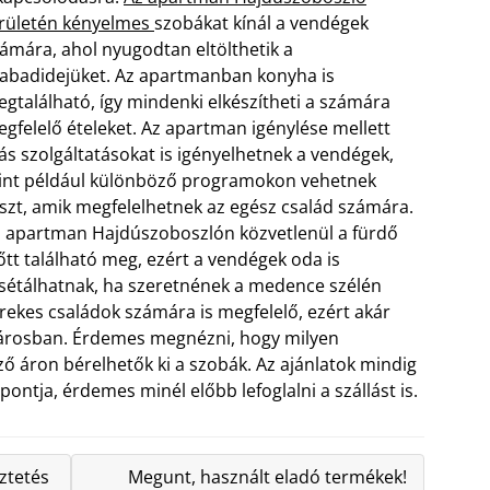
rületén kényelmes
szobákat kínál a vendégek
ámára, ahol nyugodtan eltölthetik a
abadidejüket. Az apartmanban konyha is
gtalálható, így mindenki elkészítheti a számára
gfelelő ételeket. Az apartman igénylése mellett
s szolgáltatásokat is igényelhetnek a vendégek,
nt például különböző programokon vehetnek
szt, amik megfelelhetnek az egész család számára.
 apartman Hajdúszoboszlón közvetlenül a fürdő
őtt található meg, ezért a vendégek oda is
sétálhatnak, ha szeretnének a medence szélén
ekes családok számára is megfelelő, ezért akár
 városban. Érdemes megnézni, hogy milyen
ző áron bérelhetők ki a szobák. Az ajánlatok mindig
ontja, érdemes minél előbb lefoglalni a szállást is.
ztetés
Megunt, használt eladó termékek!