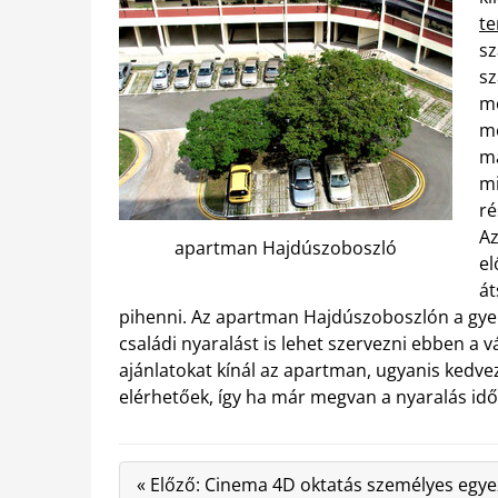
te
sz
sz
me
me
má
mi
ré
Az
apartman Hajdúszoboszló
el
át
pihenni. Az apartman Hajdúszoboszlón a gyer
családi nyaralást is lehet szervezni ebben a
ajánlatokat kínál az apartman, ugyanis kedve
elérhetőek, így ha már megvan a nyaralás időp
« Előző: Cinema 4D oktatás személyes egye