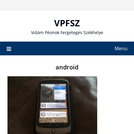
Skip
to
content
VPFSZ
Vidám Péonok Fergeteges Székhelye
Menu
android