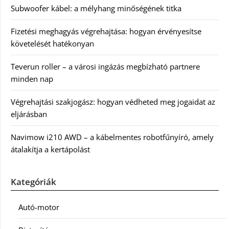
Subwoofer kábel: a mélyhang minőségének titka
Fizetési meghagyás végrehajtása: hogyan érvényesítse
követelését hatékonyan
Teverun roller – a városi ingázás megbízható partnere
minden nap
Végrehajtási szakjogász: hogyan védheted meg jogaidat az
eljárásban
Navimow i210 AWD – a kábelmentes robotfűnyíró, amely
átalakítja a kertápolást
Kategóriák
Autó-motor