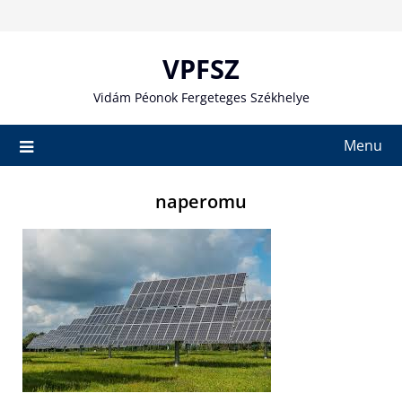
Skip
to
content
VPFSZ
Vidám Péonok Fergeteges Székhelye
Menu
naperomu