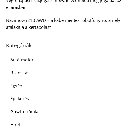
Végrehajtási szakjogász: hogyan védheted meg jogaidat az
eljárásban
Navimow i210 AWD – a kábelmentes robotfűnyíró, amely
átalakítja a kertápolást
Kategóriák
Autó-motor
Biztosítás
Egyéb
Építkezés
Gasztronómia
Hírek