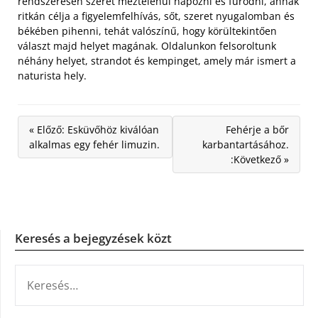
rendszeresen szeret meztelenül napozni és fürödni, annak
ritkán célja a figyelemfelhívás, sőt, szeret nyugalomban és
békében pihenni, tehát valószínű, hogy körültekintően
választ majd helyet magának. Oldalunkon felsoroltunk
néhány helyet, strandot és kempinget, amely már ismert a
naturista hely.
« Előző: Esküvőhöz kiválóan
Fehérje a bőr
alkalmas egy fehér limuzin.
karbantartásához.
:Következő »
Keresés a bejegyzések közt
KERESÉS: