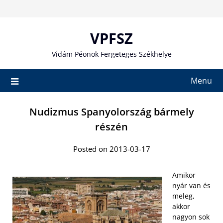
Skip
to
content
VPFSZ
Vidám Péonok Fergeteges Székhelye
Menu
Nudizmus Spanyolország bármely
részén
Posted on 2013-03-17
Amikor
nyár van és
meleg,
akkor
nagyon sok