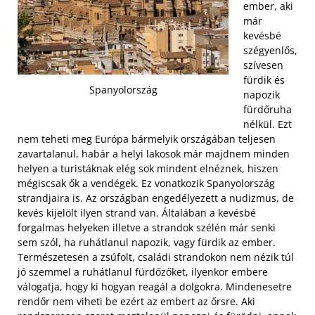
ember, aki
már
kevésbé
szégyenlős,
szívesen
fürdik és
Spanyolország
napozik
fürdőruha
nélkül. Ezt
nem teheti meg Európa bármelyik országában teljesen
zavartalanul, habár a helyi lakosok már majdnem minden
helyen a turistáknak elég sok mindent elnéznek, hiszen
mégiscsak ők a vendégek. Ez vonatkozik Spanyolország
strandjaira is. Az országban engedélyezett a nudizmus, de
kevés kijelölt ilyen strand van. Általában a kevésbé
forgalmas helyeken illetve a strandok szélén már senki
sem szól, ha ruhátlanul napozik, vagy fürdik az ember.
Természetesen a zsúfolt, családi strandokon nem nézik túl
jó szemmel a ruhátlanul fürdőzőket, ilyenkor embere
válogatja, hogy ki hogyan reagál a dolgokra. Mindenesetre
rendőr nem viheti be ezért az embert az őrsre. Aki