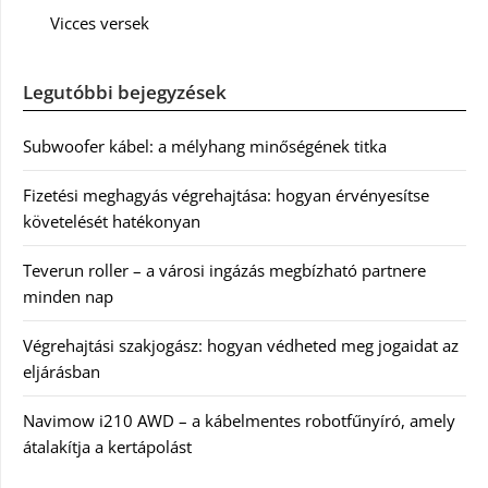
Vicces versek
Legutóbbi bejegyzések
Subwoofer kábel: a mélyhang minőségének titka
Fizetési meghagyás végrehajtása: hogyan érvényesítse
követelését hatékonyan
Teverun roller – a városi ingázás megbízható partnere
minden nap
Végrehajtási szakjogász: hogyan védheted meg jogaidat az
eljárásban
Navimow i210 AWD – a kábelmentes robotfűnyíró, amely
átalakítja a kertápolást