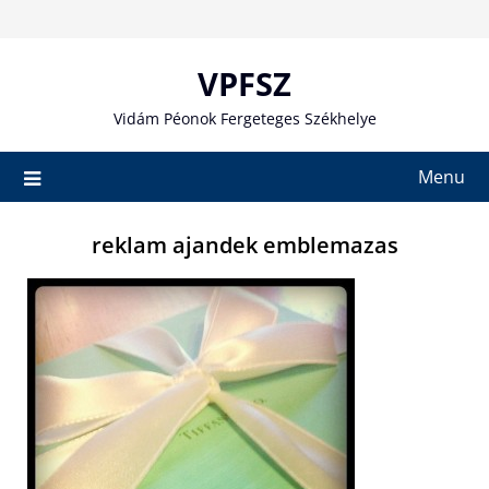
Skip
to
content
VPFSZ
Vidám Péonok Fergeteges Székhelye
Menu
reklam ajandek emblemazas