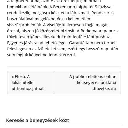
A talpbetét puha, szinte azt érezhetjük, mintha a
homokban sétálnánk. A Berkemann talpbetét 5 fázissal
rendelkezik, mozgásra készteti a láb izmait. Rendszeres
használatával megelőzhetőek a kellemetlen
visszérproblémák. A viselője kellemesen fogja magát
érezni, hiszen jó közérzetet biztosít. A Berkemann papucs
tökéletesen képes illeszkedni mindenféle lábtípushoz.
Egyenes járásra ad lehetőséget. Garantáltam nem terheli
feleslegesen az ízületeket sem, ezért egy hosszú nap után
sem fogjuk kényelmetlennek érezni.
« Előző: A
A public relations online
lakáshitellel
költségei és buktatói
otthonhoz juthat
:Következő »
Keresés a bejegyzések közt