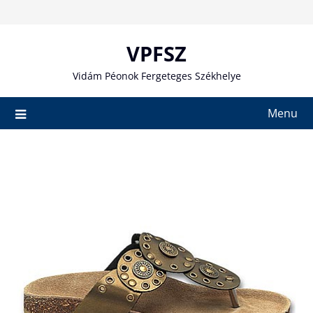
Skip
to
content
VPFSZ
Vidám Péonok Fergeteges Székhelye
Menu