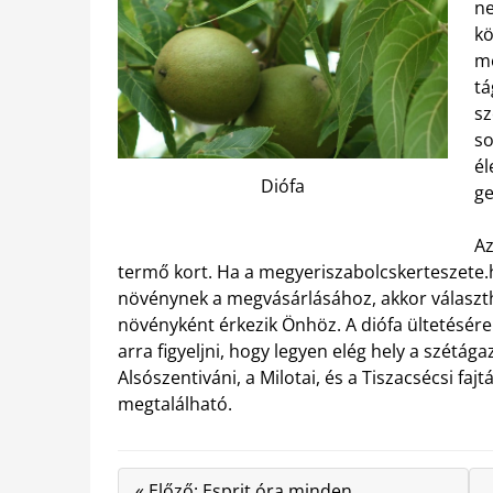
ne
kö
me
tá
sz
so
él
Diófa
ge
Az
termő kort. Ha a megyeriszabolcskerteszete.
növénynek a megvásárlásához, akkor választh
növényként érkezik Önhöz. A diófa ültetésére a
arra figyeljni, hogy legyen elég hely a szétá
Alsószentiváni, a Milotai, és a Tiszacsécsi fa
megtalálható.
« Előző: Esprit óra minden