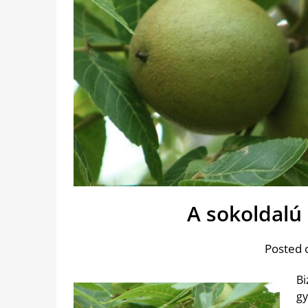
A sokoldalú
Posted 
Bi
gy