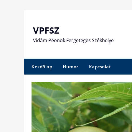
Skip
to
content
VPFSZ
Vidám Péonok Fergeteges Székhelye
Kezdőlap
Humor
Kapcsolat