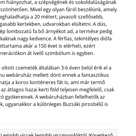
m hiányozhat, a szépségének és sokoldalúságának
szönhetően. Mivel egy olyan fáról beszélünk, amely
ghaladhatja a 20 métert, javasolt szellősebb,
gasabb kertekben, udvarokban elültetni. A dús,
ép lombozatú fa bő árnyékot ad, a termése pedig
kaknak nagy kedvence. A férfias, tekintélyes diófa
ettartama akár a 150 évet is elérheti, ezért
nerációkon át ívelő szimbólum is egyben.
 oltott csemeték általában 3-6 éven belül érik el a
hu webáruház mellett dönt ennek a fantasztikus
atja a koros konténeres fát is, ami már termő
z átlagos hazai kerti föld teljesen megfelelő, csak
gazó gyökereinek. A webáruházban fellelhetők az
jták, ugyanakkor a különleges Buzsáki pirosbélű is
Legjobb viccek legjobb viccmondóktól :Következő