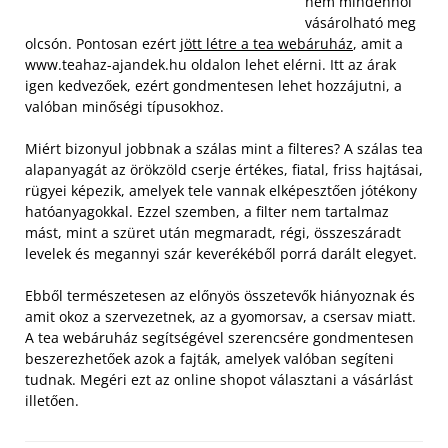
nem mindenhol
vásárolható meg
olcsón. Pontosan ezért
jött létre a tea webáruház
, amit a
www.teahaz-ajandek.hu oldalon lehet elérni. Itt az árak
igen kedvezőek, ezért gondmentesen lehet hozzájutni, a
valóban minőségi típusokhoz.
Miért bizonyul jobbnak a szálas mint a filteres? A szálas tea
alapanyagát az örökzöld cserje értékes, fiatal, friss hajtásai,
rügyei képezik, amelyek tele vannak elképesztően jótékony
hatóanyagokkal. Ezzel szemben, a filter nem tartalmaz
mást, mint a szüret után megmaradt, régi, összeszáradt
levelek és megannyi szár keverékéből porrá darált elegyet.
Ebből természetesen az előnyös összetevők hiányoznak és
amit okoz a szervezetnek, az a gyomorsav, a csersav miatt.
A tea webáruház segítségével szerencsére gondmentesen
beszerezhetőek azok a fajták, amelyek valóban segíteni
tudnak. Megéri ezt az online shopot választani a vásárlást
illetően.