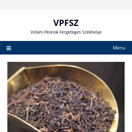
Skip
to
content
VPFSZ
Vidám Péonok Fergeteges Székhelye
Menu