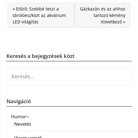
« Előző: Szebbé teszi a
Gázkazán és az ahhoz
tárolóeszközt az akvárium
tartozó kémény
LED világítás
:Következő »
Keresés a bejegyzések közt
KERESÉS:
Navigáció
Humor
Nevetés
Vicces versek