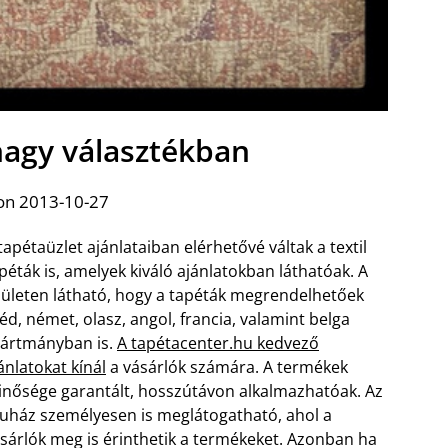
 nagy választékban
on 2013-10-27
tapétaüzlet ajánlataiban elérhetővé váltak a textil
péták is, amelyek kiváló ajánlatokban láthatóak. A
lületen látható, hogy a tapéták megrendelhetőek
éd, német, olasz, angol, francia, valamint belga
ártmányban is.
A tapétacenter.hu kedvező
ánlatokat kínál
a vásárlók számára. A termékek
nősége garantált, hosszútávon alkalmazhatóak. Az
uház személyesen is meglátogatható, ahol a
sárlók meg is érinthetik a termékeket.
Azonban ha