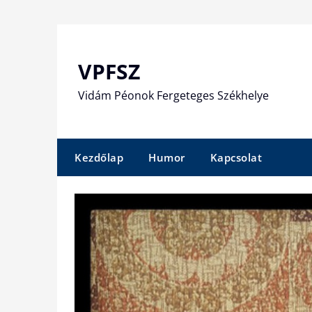
Skip
to
content
VPFSZ
Vidám Péonok Fergeteges Székhelye
Kezdőlap
Humor
Kapcsolat