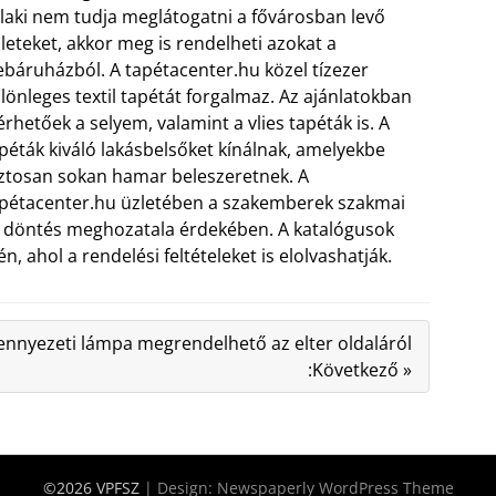
laki nem tudja meglátogatni a fővárosban levő
leteket, akkor meg is rendelheti azokat a
báruházból. A tapétacenter.hu közel tízezer
lönleges textil tapétát forgalmaz. Az ajánlatokban
érhetőek a selyem, valamint a vlies tapéták is. A
péták kiváló lakásbelsőket kínálnak, amelyekbe
ztosan sokan hamar beleszeretnek. A
pétacenter.hu üzletében a szakemberek szakmai
elő döntés meghozatala érdekében. A katalógusok
ahol a rendelési feltételeket is elolvashatják.
nnyezeti lámpa megrendelhető az elter oldaláról
:Következő »
©2026 VPFSZ
| Design:
Newspaperly WordPress Theme