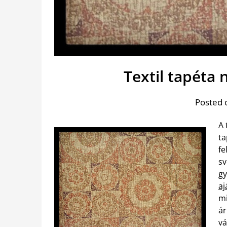
Textil tapéta
Posted 
A 
ta
fe
sv
gy
aj
mi
ár
vá