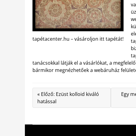
va
üz
we
kü
el
tapétacenter.hu – vásároljon itt tapétát!
ta
bi
ta
tanácsokkal látják el a vásárlókat, a megfel
bármikor megnézhetőek a webáruház felületén, 
« Előző: Ezüst kolloid kiváló
Egy me
hatással