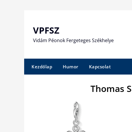
Skip
to
content
VPFSZ
Vidám Péonok Fergeteges Székhelye
Kezdőlap
Humor
Kapcsolat
Thomas S