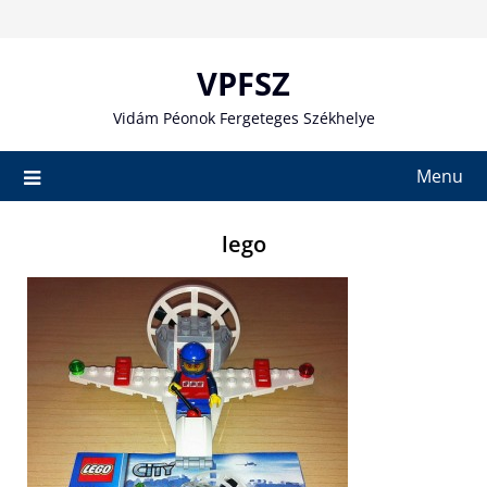
Skip
to
content
VPFSZ
Vidám Péonok Fergeteges Székhelye
Menu
lego