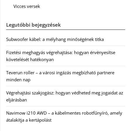
Vicces versek
Legutóbbi bejegyzések
Subwoofer kábel: a mélyhang minőségének titka
Fizetési meghagyás végrehajtása: hogyan érvényesítse
követelését hatékonyan
Teverun roller – a városi ingázás megbízható partnere
minden nap
Végrehajtási szakjogász: hogyan védheted meg jogaidat az
eljárásban
Navimow i210 AWD – a kábelmentes robotfűnyíró, amely
átalakítja a kertápolást