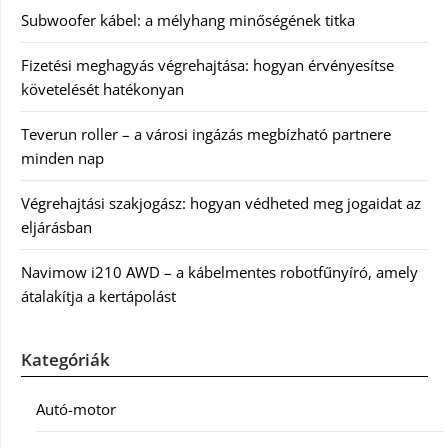
Subwoofer kábel: a mélyhang minőségének titka
Fizetési meghagyás végrehajtása: hogyan érvényesítse
követelését hatékonyan
Teverun roller – a városi ingázás megbízható partnere
minden nap
Végrehajtási szakjogász: hogyan védheted meg jogaidat az
eljárásban
Navimow i210 AWD – a kábelmentes robotfűnyíró, amely
átalakítja a kertápolást
Kategóriák
Autó-motor