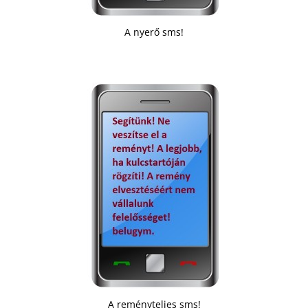
A nyerő sms!
A reményteljes sms!