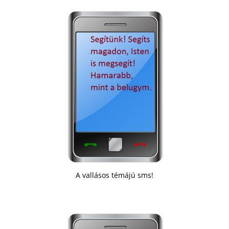
A vallásos témájú sms!