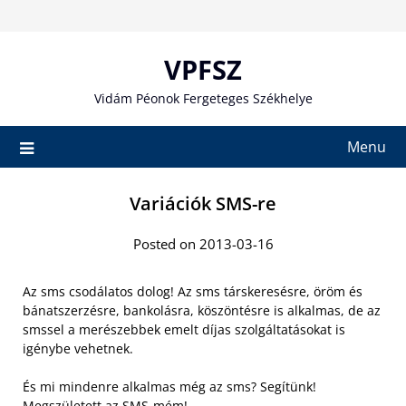
Skip
to
content
VPFSZ
Vidám Péonok Fergeteges Székhelye
Menu
Variációk SMS-re
Posted on 2013-03-16
Az sms csodálatos dolog! Az sms társkeresésre, öröm és
bánatszerzésre, bankolásra, köszöntésre is alkalmas, de az
smssel a merészebbek emelt díjas szolgáltatásokat is
igénybe vehetnek.
És mi mindenre alkalmas még az sms? Segítünk!
Megszületett az SMS-mém!