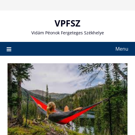
Skip
to
content
VPFSZ
Vidám Péonok Fergeteges Székhelye
Menu