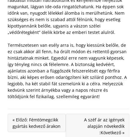
ráadásul miután hátradőltünk és kényelembe helyeztük
magunkat, lágyan ide-oda ringatózhatunk. Ha éppen sok
időnk van, nyugodt lélekkel álomba is merülhetünk. Nem
szükséges és nem is szabad attól félnünk, hogy esetleg
kipottyannánk belőle, ugyanis a vászon szélei
„védőrétegként” ölelik körbe az emberi testet alulról.
Természetesen van esély arra is, hogy kiessünk belőle, de
ez csak akkor áll fenn, ha őrült módon és rettentő gyorsan
hintáztatnak minket. Egyedül erre nem vagyunk képesek,
így tényleg nincs ok félelemre. A biztonság kedvéért,
ajánlatos azonban a függőszék felszerelését egy férfira
bízni, aki képes erősen odarögzíteni két szilárd ponthoz. A
legjobb, ha két stabil fát szemelünk ki a célra. Helyezzük
kedvünk szerint árnyékba vagy a napos részre és
töltődjünk fel fizikailag, szellemileg egyaránt!
« Előző: Fémtömegcikk
A széf ár az igények
gyártás kedvező árakon
alapján növekedik
:Következő »