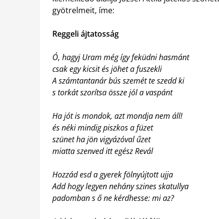
gyötrelmeit, íme:
Reggeli ájtatosság
Ó, hagyj Uram még így feküdni hasmánt
csak egy kicsit és jöhet a fuszekli
A számtantanár bús szemét te szedd ki
s torkát szorítsa össze jól a vaspánt
Ha jót is mondok, azt mondja nem áll!
és néki mindig piszkos a füzet
szünet ha jön vigyázóval űzet
miatta szenved itt egész Revál
Hozzád esd a gyerek fölnyújtott ujja
Add hogy legyen nehány szines skatullya
padomban s ő ne kérdhesse: mi az?