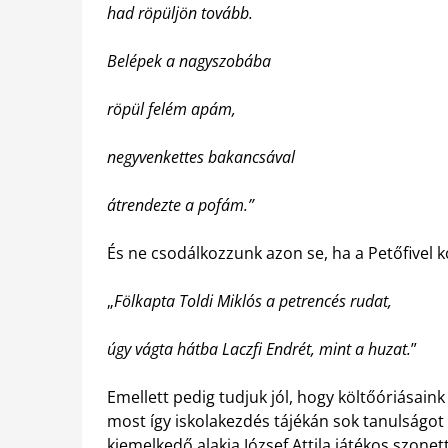
had röpüljön tovább.
Belépek a nagyszobába
röpül felém apám,
negyvenkettes bakancsával
átrendezte a pofám.”
És ne csodálkozzunk azon se, ha a Petőfivel k
„
Fölkapta Toldi Miklós a petrencés rudat,
úgy vágta hátba Laczfi Endrét, mint a huzat.
”
Emellett pedig tudjuk jól, hogy költőóriásaink 
most így iskolakezdés tájékán sok tanulságot 
kiemelkedő alakja József Attila játékos szone