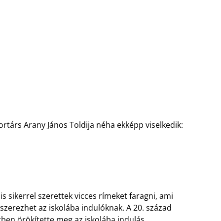
ortárs Arany János Toldija néha ekképp viselkedik:
is sikerrel szerettek vicces rímeket faragni, ami
szerezhet az iskolába indulóknak. A 20. század
ttben örökítette meg az iskolába indulás