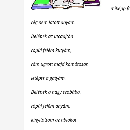
miképp fo
rég nem látott anyám.
Belépek az utcaajtón
röpül felém kutyám,
rám ugrott majd komótosan
letépte a gatyám.
Belépek a nagy szobába,
röpül felém anyám,
kinyitottam az ablakot