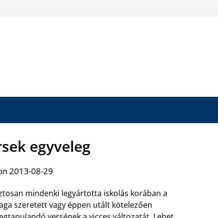
rsek egyveleg
on 2013-08-29
ztosan mindenki legyártotta iskolás korában a
ga szeretett vagy éppen utált kötelezően
gtanulandó versének a vicces változatát. Lehet,