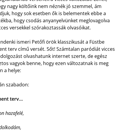
gy nagy költőink nem néznék jó szemmel, ám
djuk, hogy sok esetben ők is belementek ebbe a
tékba, hogy csodás anyanyelvünket meglovagolva
cces versekkel szórakoztassák olvasóikat.
ndenki ismeri Petőfi örök klasszikusát a Füstbe
nt terv című versét. Sőt! Számtalan paródiát vicces
ldolgozást olvashatunk internet szerte, de egész
ztos vagyok benne, hogy ezen változatnak is meg
n a helye:
tán szabadon:
ment terv…
on hazafelé,
dolkodám,