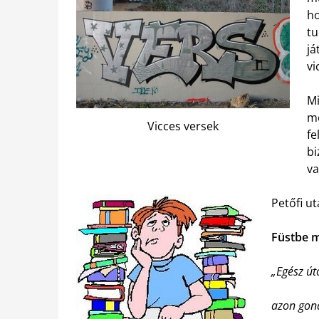
ho
tu
já
vi
Mi
me
Vicces versek
fe
bi
va
Petőfi u
Füstbe 
„Egész út
azon gon