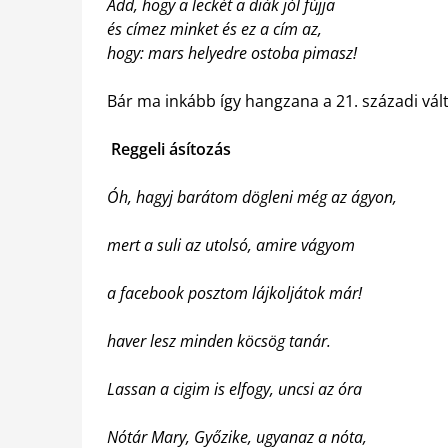
Add, hogy a leckét a diák jól fújja
és címez minket és ez a cím az,
hogy: mars helyedre ostoba pimasz!
Bár ma inkább így hangzana a 21. századi vál
Reggeli ásítozás
Óh, hagyj barátom dögleni még az ágyon,
mert a suli az utolsó, amire vágyom
a facebook posztom lájkoljátok már!
haver lesz minden köcsög tanár.
Lassan a cigim is elfogy, uncsi az óra
Nótár Mary, Győzike, ugyanaz a nóta,