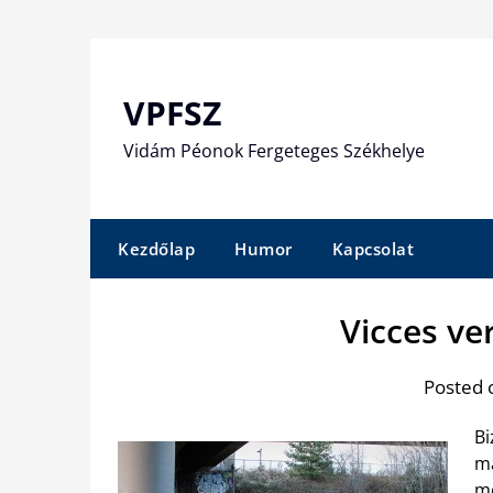
Skip
to
content
VPFSZ
Vidám Péonok Fergeteges Székhelye
Kezdőlap
Humor
Kapcsolat
Vicces ve
Posted 
Bi
ma
me