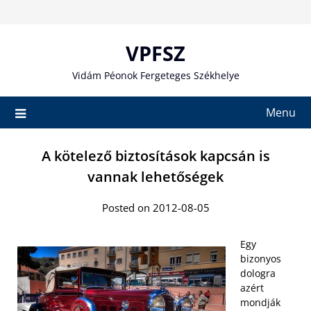
Skip
to
content
VPFSZ
Vidám Péonok Fergeteges Székhelye
Menu
A kötelező biztosítások kapcsán is
vannak lehetőségek
Posted on 2012-08-05
Egy
bizonyos
dologra
azért
mondják