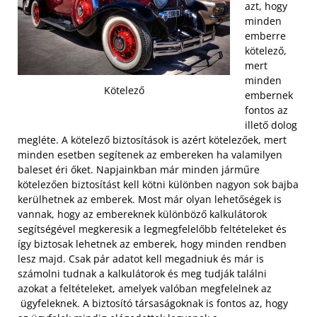
azt, hogy
minden
emberre
kötelező,
mert
minden
Kötelező
embernek
fontos az
illető dolog
megléte. A kötelező biztosítások is azért kötelezőek, mert
minden esetben segítenek az embereken ha valamilyen
baleset éri őket. Napjainkban már minden járműre
kötelezően biztosítást kell kötni különben nagyon sok bajba
kerülhetnek az emberek. Most már olyan lehetőségek is
vannak,
hogy az embereknek különböző kalkulátorok
segítségével megkeresik a legmegfelelőbb feltételeket és
így biztosak lehetnek az emberek, hogy minden rendben
lesz majd. Csak pár adatot kell megadniuk és már is
számolni tudnak a kalkulátorok és meg tudják találni
azokat a feltételeket, amelyek valóban megfelelnek az
ügyfeleknek. A biztosító társaságoknak is fontos az, hogy