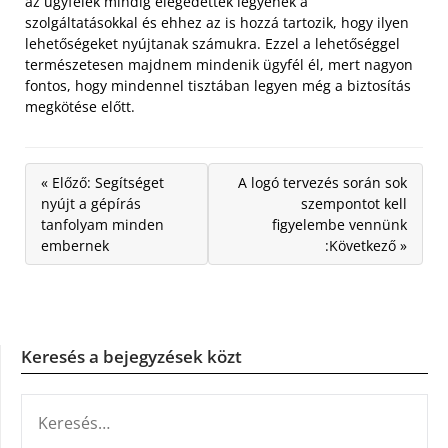
az ügyfelek mindig elégedettek legyenek a
szolgáltatásokkal és ehhez az is hozzá tartozik, hogy ilyen
lehetőségeket nyújtanak számukra. Ezzel a lehetőséggel
természetesen majdnem mindenik ügyfél él, mert nagyon
fontos, hogy mindennel tisztában legyen még a biztosítás
megkötése előtt.
« Előző: Segítséget
A logó tervezés során sok
nyújt a gépírás
szempontot kell
tanfolyam minden
figyelembe vennünk
embernek
:Következő »
Keresés a bejegyzések közt
KERESÉS: