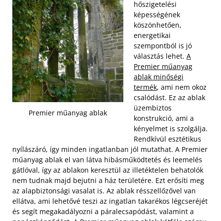
hőszigetelési
képességének
köszönhetően,
energetikai
szempontból is jó
választás lehet.
A
Premier műanyag
ablak minőségi
termék
, ami nem okoz
csalódást. Ez az ablak
üzembiztos
Premier műanyag ablak
konstrukció, ami a
kényelmet is szolgálja.
Rendkívül esztétikus
nyílászáró, így minden ingatlanban jól mutathat. A Premier
műanyag ablak el van látva hibásműködtetés és leemelés
gátlóval, így az ablakon keresztül az illetéktelen behatolók
nem tudnak majd bejutni a ház területére.
Ezt erősíti meg
az alapbiztonsági vasalat is. Az ablak résszellőzővel van
ellátva, ami lehetővé teszi az ingatlan takarékos légcseréjét
és segít megakadályozni a páralecsapódást, valamint a