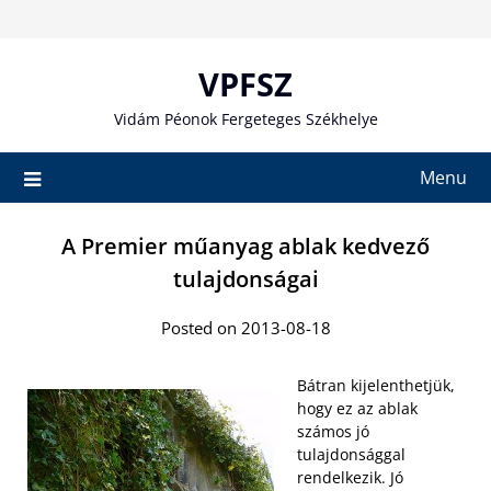
Skip
to
content
VPFSZ
Vidám Péonok Fergeteges Székhelye
Menu
A Premier műanyag ablak kedvező
tulajdonságai
Posted on 2013-08-18
Bátran kijelenthetjük,
hogy ez az ablak
számos jó
tulajdonsággal
rendelkezik. Jó