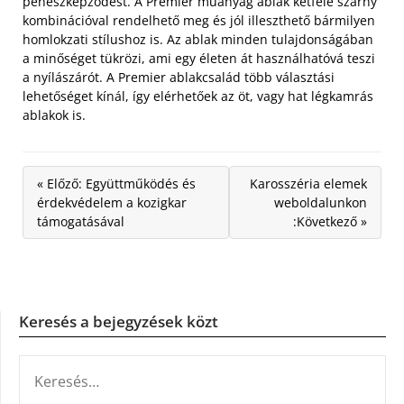
penészképződést. A Premier műanyag ablak kétféle szárny
kombinációval rendelhető meg és jól illeszthető bármilyen
homlokzati stílushoz is. Az ablak minden tulajdonságában
a minőséget tükrözi, ami egy életen át használhatóvá teszi
a nyílászárót. A Premier ablakcsalád több választási
lehetőséget kínál, így elérhetőek az öt, vagy hat légkamrás
ablakok is.
« Előző: Együttműködés és
Karosszéria elemek
érdekvédelem a kozigkar
weboldalunkon
támogatásával
:Következő »
Keresés a bejegyzések közt
KERESÉS: