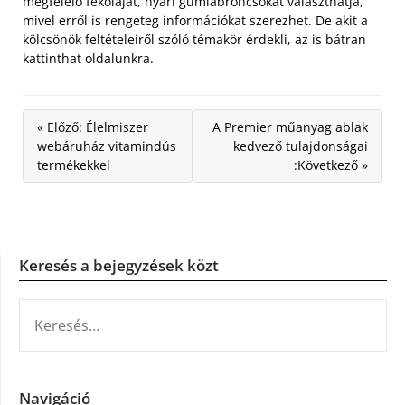
megfelelő fékolajat, nyári gumiabroncsokat választhatja,
mivel erről is rengeteg információkat szerezhet. De akit a
kölcsönök feltételeiről szóló témakör érdekli, az is bátran
kattinthat oldalunkra.
« Előző: Élelmiszer
A Premier műanyag ablak
webáruház vitamindús
kedvező tulajdonságai
termékekkel
:Következő »
Keresés a bejegyzések közt
KERESÉS:
Navigáció