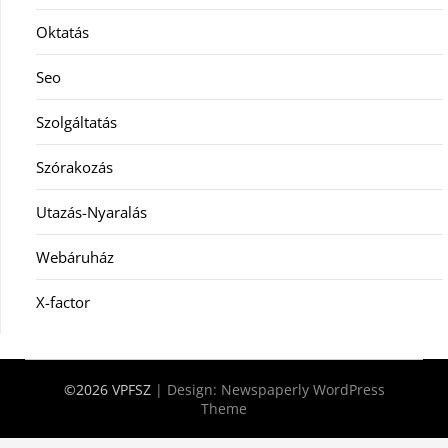
Oktatás
Seo
Szolgáltatás
Szórakozás
Utazás-Nyaralás
Webáruház
X-factor
©2026 VPFSZ
| Design:
Newspaperly WordPress
Theme