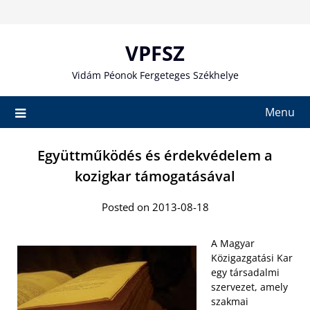
Skip
to
content
VPFSZ
Vidám Péonok Fergeteges Székhelye
Menu
Együttműködés és érdekvédelem a
kozigkar támogatásával
Posted on 2013-08-18
A Magyar
Közigazgatási Kar
egy társadalmi
szervezet, amely
szakmai