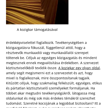
A kozigkar támogatásával
érdekképviselettel foglalkozik. Tevékenységében a
közigazgatásra fókuszál, függetlenül attól, hogy a
résztvevők munkaadói vagy munkavállalói szerepet
töltenek be. Céljuk az egységes közigazgatás és mindent
megtesznek ennek megvalósítása érdekében. A szervezet
köztisztviselőkből tevődik össze.
A kozigkar egy olyan oldal
,
amely segít megismerni ezt a szervezetet és azt, hogy
mivel is foglalkoznak, mire összpontosítanak tagjaik.
Kitűzött céljuk, hogy szakmailag felkészült, egységes, etikus
és pártatlan köztisztviselő személyeket formáljanak. Ha
többet akar megtudni tevékenységükről, látogassa meg
oldalunkat és még sok más érdekes témákról szerezhet
tudomást. Szeretné kocsijának a legjobbat biztosítani? Itt a