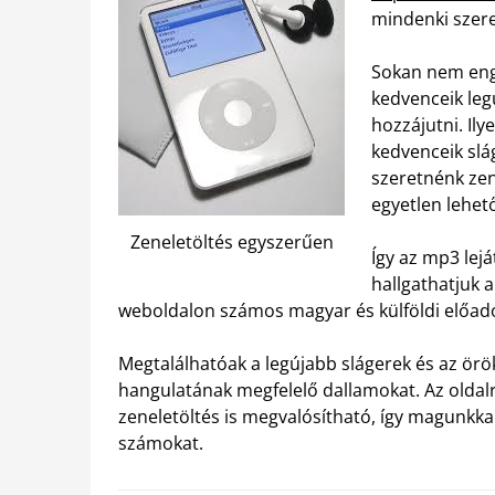
mindenki szeret
Sokan nem eng
kedvenceik le
hozzájutni. Ily
kedvenceik slá
szeretnénk zen
egyetlen lehet
Zeneletöltés egyszerűen
Így az mp3 lej
hallgathatjuk 
weboldalon számos magyar és külföldi előadó 
Megtalálhatóak a legújabb slágerek és az örök 
hangulatának megfelelő dallamokat. Az oldalra
zeneletöltés is megvalósítható, így magunkkal
számokat.