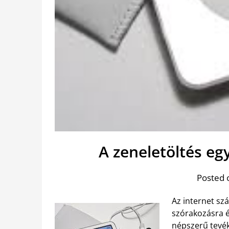
A zeneletöltés e
Posted 
Az internet sz
szórakozásra é
népszerű tevé