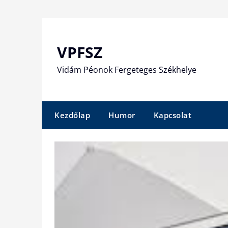
Skip
to
content
VPFSZ
Vidám Péonok Fergeteges Székhelye
Kezdőlap
Humor
Kapcsolat