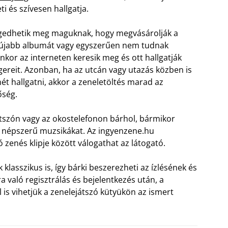
i és szívesen hallgatja.
edhetik meg maguknak, hogy megvásárolják a
gújabb albumát vagy egyszerűen nem tudnak
enkor az interneten keresik meg és ott hallgatják
gereit. Azonban, ha az utcán vagy utazás közben is
ét hallgatni, akkor a zeneletöltés marad az
őség.
átszón vagy az okostelefonon bárhol, bármikor
a népszerű muzsikákat. Az ingyenzene.hu
zenés klipje között válogathat az látogató.
klasszikus is, így bárki beszerezheti az ízlésének és
 való regisztrálás és bejelentkezés után, a
 is vihetjük a zenelejátszó kütyükön az ismert